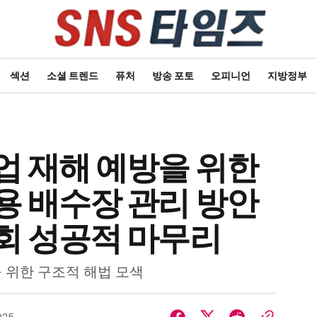
섹션
소셜 트렌드
퓨처
방송 포토
오피니언
지방정부
업 재해 예방을 위한
용 배수장 관리 방안
회 성공적 마무리
 위한 구조적 해법 모색