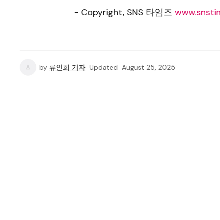
- Copyright, SNS 타임즈
www.snstim
by
류인희 기자
Updated
August 25, 2025