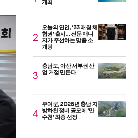
개최
오늘의 연인, ‘33 매칭 체
험권’ 출시… 전문 매니
저가 주선하는 맞춤 소
개팅
충남도, 아산 서부권 산
업 거점 만든다
부여군, 2026년 충남 지
방하천 정비 공모에 ‘만
수천’ 최종 선정