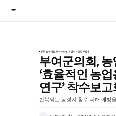
정치 경제
섹션 포커스
소셜 트렌드
지방정부
충청
부여군의회, 농
‘효율적인 농업
연구’ 착수보고
반복되는 농경지 침수 피해 예방을