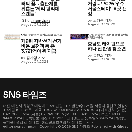
러의 꿈… 출판계를
처럼… ‘2026 우수
뒤흔든 '제리 팔라데
서울스테이’ 18곳 선
스캔들'
정
by
고해봉 기자
by
Jason Jung
August 07, 2026
August 07, 2026
사회 문화
섹션 포커스
소셜 트렌드
사회 문화
섹션 포커스
소셜 트렌드
지방정부
충남
제9회 지방선거 선거
충남도 케이팝으로
비용 보전액 등 총
하나 된 한일 청소년
3,721억여 원 지급
by
류인희 기자
by
김가령 기자
August 07, 2026
August 07, 2026
SNS 타임즈
대전: 대전시 유성구 대덕대로925번길 51-3 별관1층 | 서울: 서울시 용산구 한강로
40가길 10, B02호 | 미국: 4007 W Pico Blvd., LA, CA 90019 | 대표전화: (대전)
042-863-6524 (서울) 02-749-2835 (M) 010-3418-6524 | 팩스 : 0303-
3440-7624 | 등록번호: 대전, 아00218 | 인터넷신문 등록일 2014.12.24 | 발행인:
윤해솜 | 편집인: 정대호 | 청소년보호책임자: 정대호 | E-mail:
editor@snstimes.kr | Copyright © 2026
SNS 타임즈
. Published with
Ghost
.