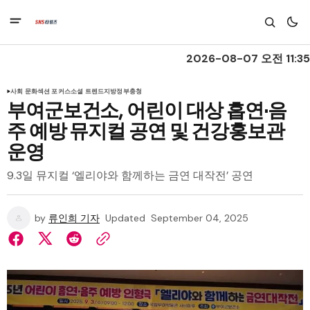
2026-08-07 오전 11:35
사회 문화
섹션 포커스
소셜 트렌드
지방정부
충청
부여군보건소, 어린이 대상 흡연·음
주 예방 뮤지컬 공연 및 건강홍보관
운영
9.3일 뮤지컬 ‘엘리야와 함께하는 금연 대작전’ 공연
by
류인희 기자
Updated
September 04, 2025