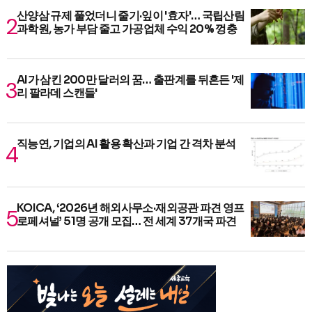
산양삼 규제 풀었더니 줄기·잎이 '효자'… 국립산림
과학원, 농가 부담 줄고 가공업체 수익 20% 껑충
AI가 삼킨 200만 달러의 꿈… 출판계를 뒤흔든 '제
리 팔라데 스캔들'
직능연, 기업의 AI 활용 확산과 기업 간 격차 분석
KOICA, ‘2026년 해외사무소·재외공관 파견 영프
로페셔널’ 51명 공개 모집… 전 세계 37개국 파견