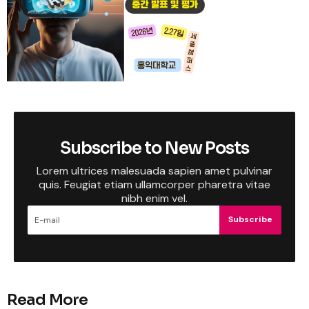
Subscribe to New Posts
Lorem ultrices malesuada sapien amet pulvinar
quis. Feugiat etiam ullamcorper pharetra vitae
nibh enim vel.
Subscribe
Read More