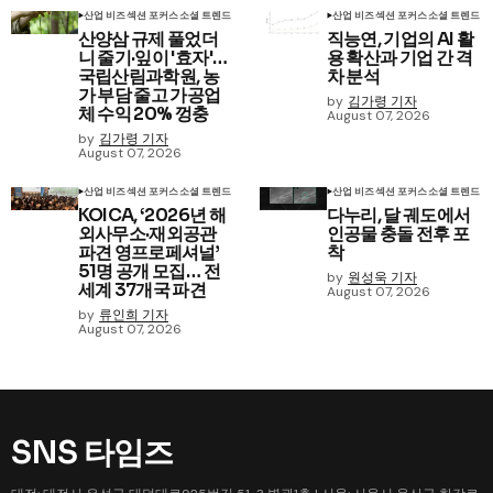
산업 비즈
섹션 포커스
소셜 트렌드
산업 비즈
섹션 포커스
소셜 트렌드
산양삼 규제 풀었더
직능연, 기업의 AI 활
니 줄기·잎이 '효자'…
용 확산과 기업 간 격
국립산림과학원, 농
차 분석
가 부담 줄고 가공업
by
김가령 기자
체 수익 20% 껑충
August 07, 2026
by
김가령 기자
August 07, 2026
산업 비즈
섹션 포커스
소셜 트렌드
산업 비즈
섹션 포커스
소셜 트렌드
KOICA, ‘2026년 해
다누리, 달 궤도에서
외사무소·재외공관
인공물 충돌 전후 포
파견 영프로페셔널’
착
51명 공개 모집… 전
by
원성욱 기자
세계 37개국 파견
August 07, 2026
by
류인희 기자
August 07, 2026
SNS 타임즈