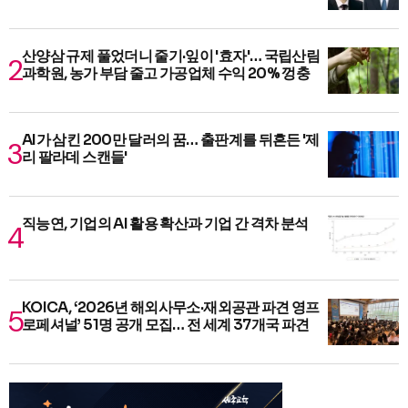
산양삼 규제 풀었더니 줄기·잎이 '효자'… 국립산림
과학원, 농가 부담 줄고 가공업체 수익 20% 껑충
AI가 삼킨 200만 달러의 꿈… 출판계를 뒤흔든 '제
리 팔라데 스캔들'
직능연, 기업의 AI 활용 확산과 기업 간 격차 분석
KOICA, ‘2026년 해외사무소·재외공관 파견 영프
로페셔널’ 51명 공개 모집… 전 세계 37개국 파견