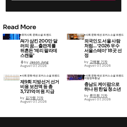
Read More
퓨처
사회 문화
소셜 트렌드
사회 문화
섹션 포커스
소셜 트렌드
AI가 삼킨 200만 달
외국인도 서울 사람
러의 꿈… 출판계를
처럼… ‘2026 우수
뒤흔든 '제리 팔라데
서울스테이’ 18곳 선
스캔들'
정
by
고해봉 기자
by
Jason Jung
August 07, 2026
August 07, 2026
사회 문화
섹션 포커스
소셜 트렌드
사회 문화
섹션 포커스
소셜 트렌드
지방정부
충남
제9회 지방선거 선거
충남도 케이팝으로
비용 보전액 등 총
하나 된 한일 청소년
3,721억여 원 지급
by
류인희 기자
by
김가령 기자
August 07, 2026
August 07, 2026