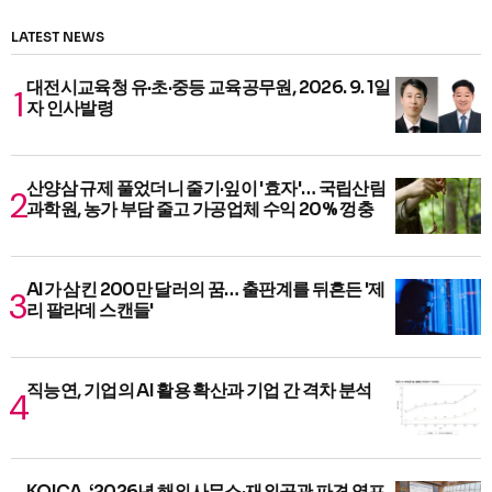
LATEST NEWS
대전시교육청 유·초·중등 교육공무원, 2026. 9. 1일
자 인사발령
산양삼 규제 풀었더니 줄기·잎이 '효자'… 국립산림
과학원, 농가 부담 줄고 가공업체 수익 20% 껑충
AI가 삼킨 200만 달러의 꿈… 출판계를 뒤흔든 '제
리 팔라데 스캔들'
직능연, 기업의 AI 활용 확산과 기업 간 격차 분석
KOICA, ‘2026년 해외사무소·재외공관 파견 영프