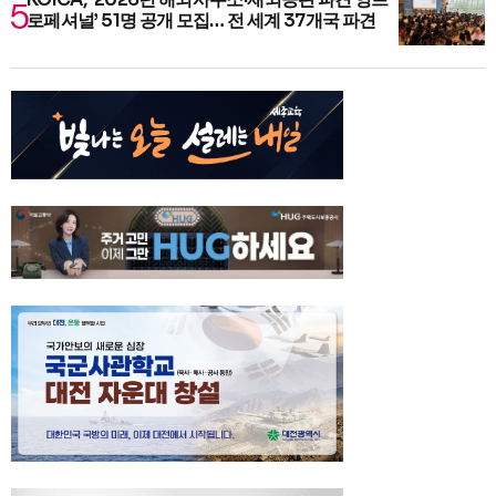
로페셔널’ 51명 공개 모집… 전 세계 37개국 파견