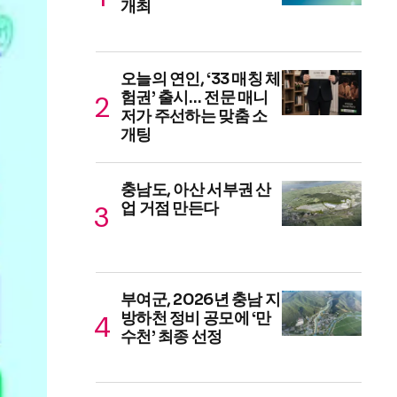
개최
오늘의 연인, ‘33 매칭 체
험권’ 출시… 전문 매니
저가 주선하는 맞춤 소
개팅
충남도, 아산 서부권 산
업 거점 만든다
부여군, 2026년 충남 지
방하천 정비 공모에 ‘만
수천’ 최종 선정