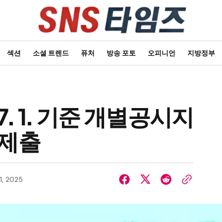
섹션
소셜 트렌드
퓨처
방송 포토
오피니언
지방정부
 7. 1. 기준 개별공시지
견제출
1, 2025