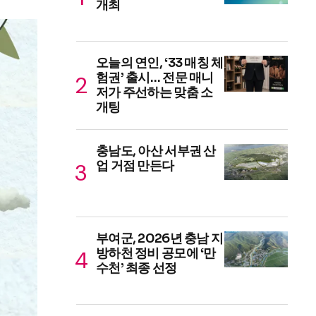
개최
오늘의 연인, ‘33 매칭 체
험권’ 출시… 전문 매니
저가 주선하는 맞춤 소
개팅
충남도, 아산 서부권 산
업 거점 만든다
부여군, 2026년 충남 지
방하천 정비 공모에 ‘만
수천’ 최종 선정