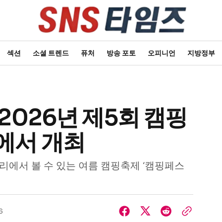
섹션
소셜 트렌드
퓨처
방송 포토
오피니언
지방정부
2026년 제5회 캠핑
에서 개최
에서 볼 수 있는 여름 캠핑축제 ‘캠핑페스
6