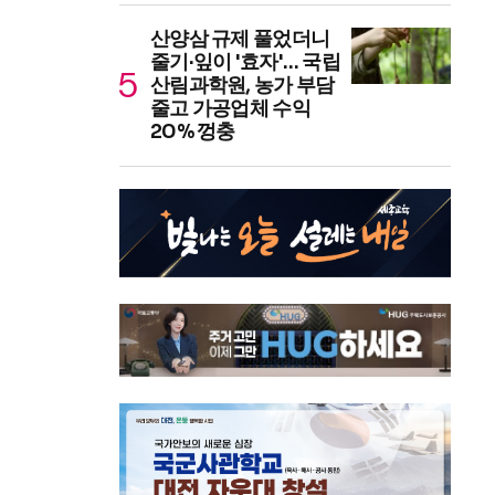
산양삼 규제 풀었더니
줄기·잎이 '효자'… 국립
산림과학원, 농가 부담
줄고 가공업체 수익
20% 껑충