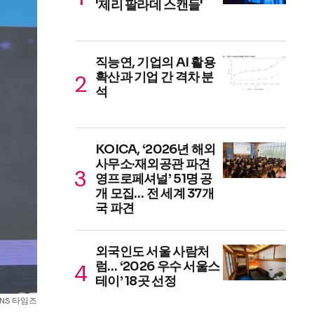
'제리 팔라데 스캔들'
직능연, 기업의 AI 활용
확산과 기업 간 격차 분
석
KOICA, ‘2026년 해외
사무소·재외공관 파견
영프로페셔널’ 51명 공
개 모집… 전 세계 37개
국 파견
외국인도 서울 사람처
럼… ‘2026 우수 서울스
테이’ 18곳 선정
SNS 타임즈