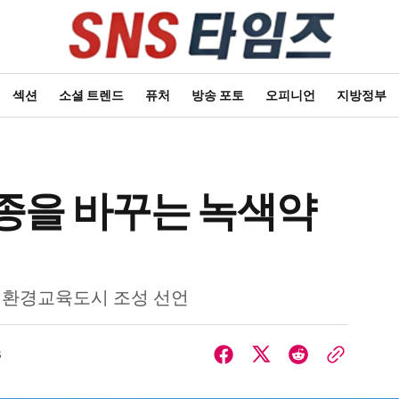
섹션
소셜 트렌드
퓨처
방송 포토
오피니언
지방정부
종을 바꾸는 녹색약
 환경교육도시 조성 선언
6