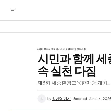
사회 문화
섹션 포커스
소셜 트렌드
지방정부
세종
시민과 함께 세
속 실천 다짐
제8회 세종환경교육한마당 개최…
by
김가령 기자
Updated
June 14, 202