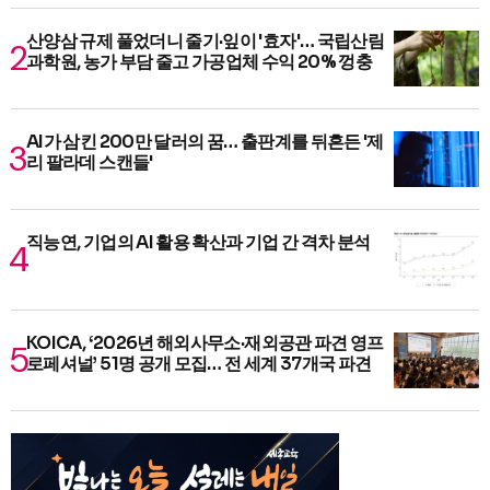
산양삼 규제 풀었더니 줄기·잎이 '효자'… 국립산림
과학원, 농가 부담 줄고 가공업체 수익 20% 껑충
AI가 삼킨 200만 달러의 꿈… 출판계를 뒤흔든 '제
리 팔라데 스캔들'
직능연, 기업의 AI 활용 확산과 기업 간 격차 분석
KOICA, ‘2026년 해외사무소·재외공관 파견 영프
로페셔널’ 51명 공개 모집… 전 세계 37개국 파견