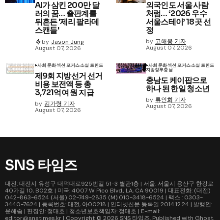
AI가 삼킨 200만 달
외국인도 서울 사람
러의 꿈… 출판계를
처럼… ‘2026 우수
뒤흔든 '제리 팔라데
서울스테이’ 18곳 선
스캔들'
정
by
고해봉 기자
by
Jason Jung
August 07, 2026
August 07, 2026
사회 문화
섹션 포커스
소셜 트렌드
사회 문화
섹션 포커스
소셜 트렌드
지방정부
충남
제9회 지방선거 선거
충남도 케이팝으로
비용 보전액 등 총
하나 된 한일 청소년
3,721억여 원 지급
by
류인희 기자
by
김가령 기자
August 07, 2026
August 07, 2026
SNS 타임즈
대전: 대전시 유성구 대덕대로925번길 51-3 별관1층 | 서울: 서울시 용산구 한강로
40가길 10, B02호 | 미국: 4007 W Pico Blvd., LA, CA 90019 | 대표전화: (대전)
042-863-6524 (서울) 02-749-2835 (M) 010-3418-6524 | 팩스 : 0303-
3440-7624 | 등록번호: 대전, 아00218 | 인터넷신문 등록일 2014.12.24 | 발행인:
윤해솜 | 편집인: 정대호 | 청소년보호책임자: 정대호 | E-mail:
editor@snstimes.kr | Copyright © 2026
SNS 타임즈
. Published with
Ghost
.