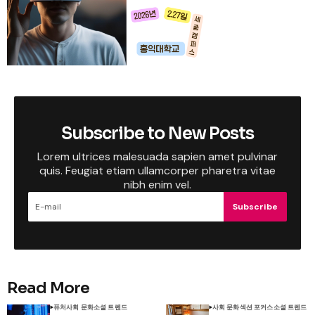
Subscribe to New Posts
Lorem ultrices malesuada sapien amet pulvinar
quis. Feugiat etiam ullamcorper pharetra vitae
nibh enim vel.
Subscribe
Read More
퓨처
사회 문화
소셜 트렌드
사회 문화
섹션 포커스
소셜 트렌드