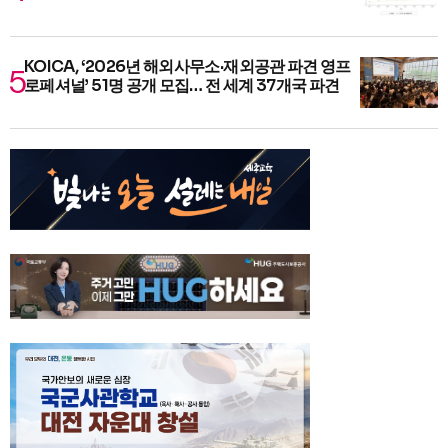
KOICA, ‘2026년 해외사무소·재외공관 파견 영프
로페셔널’ 51명 공개 모집… 전 세계 37개국 파견