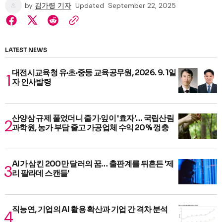
by
김가령 기자
Updated
September 22, 2025
LATEST NEWS
대전시교육청 유·초·중등 교육공무원, 2026. 9. 1일
자 인사발령
산양삼 규제 풀었더니 줄기·잎이 '효자'… 국립산림
과학원, 농가 부담 줄고 가공업체 수익 20% 껑충
AI가 삼킨 200만 달러의 꿈… 출판계를 뒤흔든 '제
리 팔라데 스캔들'
직능연, 기업의 AI 활용 확산과 기업 간 격차 분석