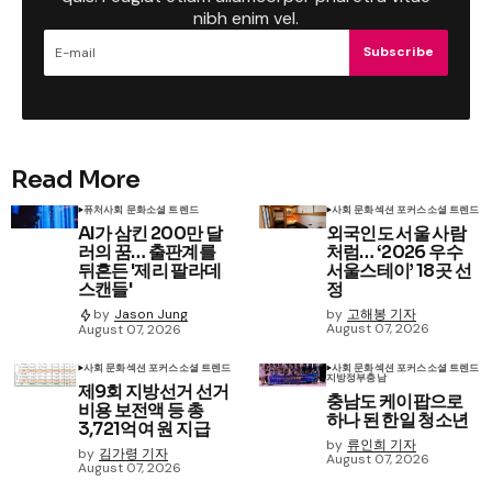
nibh enim vel.
Subscribe
Read More
퓨처
사회 문화
소셜 트렌드
사회 문화
섹션 포커스
소셜 트렌드
AI가 삼킨 200만 달
외국인도 서울 사람
러의 꿈… 출판계를
처럼… ‘2026 우수
뒤흔든 '제리 팔라데
서울스테이’ 18곳 선
스캔들'
정
by
고해봉 기자
by
Jason Jung
August 07, 2026
August 07, 2026
사회 문화
섹션 포커스
소셜 트렌드
사회 문화
섹션 포커스
소셜 트렌드
지방정부
충남
제9회 지방선거 선거
충남도 케이팝으로
비용 보전액 등 총
하나 된 한일 청소년
3,721억여 원 지급
by
류인희 기자
by
김가령 기자
August 07, 2026
August 07, 2026