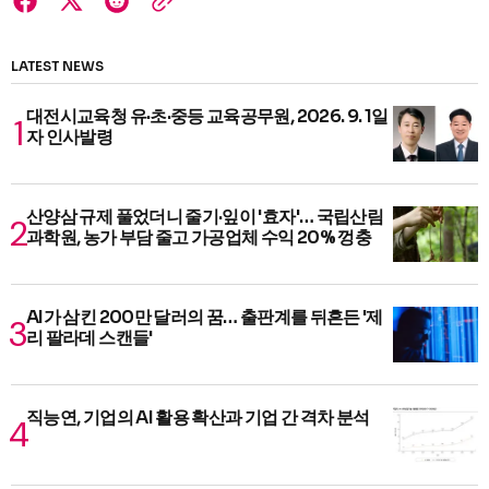
LATEST NEWS
대전시교육청 유·초·중등 교육공무원, 2026. 9. 1일
자 인사발령
산양삼 규제 풀었더니 줄기·잎이 '효자'… 국립산림
과학원, 농가 부담 줄고 가공업체 수익 20% 껑충
AI가 삼킨 200만 달러의 꿈… 출판계를 뒤흔든 '제
리 팔라데 스캔들'
직능연, 기업의 AI 활용 확산과 기업 간 격차 분석