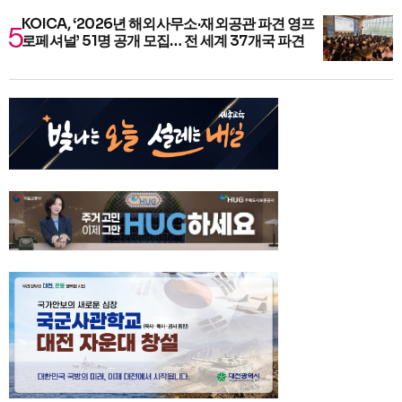
KOICA, ‘2026년 해외사무소·재외공관 파견 영프
로페셔널’ 51명 공개 모집… 전 세계 37개국 파견