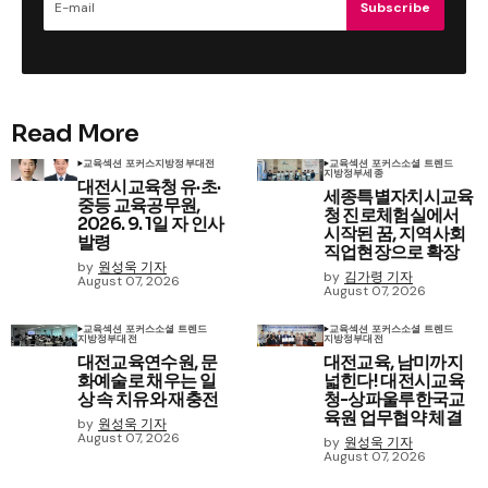
Subscribe
Read More
교육
섹션 포커스
지방정부
대전
교육
섹션 포커스
소셜 트렌드
지방정부
세종
대전시교육청 유·초·
세종특별자치시교육
중등 교육공무원,
청 진로체험실에서
2026. 9. 1일 자 인사
시작된 꿈, 지역사회
발령
직업현장으로 확장
by
원성욱 기자
by
김가령 기자
August 07, 2026
August 07, 2026
교육
섹션 포커스
소셜 트렌드
교육
섹션 포커스
소셜 트렌드
지방정부
대전
지방정부
대전
대전교육연수원, 문
대전교육, 남미까지
화예술로 채우는 일
넓힌다! 대전시교육
상 속 치유와 재충전
청-상파울루한국교
육원 업무협약 체결
by
원성욱 기자
August 07, 2026
by
원성욱 기자
August 07, 2026