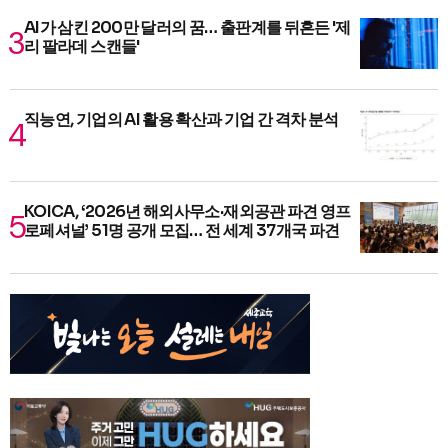
AI가 삼킨 200만 달러의 꿈… 출판계를 뒤흔든 '제
리 팔라데 스캔들'
직능연, 기업의 AI 활용 확산과 기업 간 격차 분석
KOICA, ‘2026년 해외사무소·재외공관 파견 영프
로페셔널’ 51명 공개 모집… 전 세계 37개국 파견