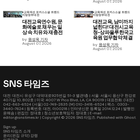
August 07, 2026
교육
섹션 포커스
소셜 트렌드
교육
섹션 포커스
소셜 트렌드
지방정부
대전
지방정부
대전
대전교육연수원, 문
대전교육, 남미까지
화예술로 채우는 일
넓힌다! 대전시교육
상 속 치유와 재충전
청-상파울루한국교
육원 업무협약 체결
by
원성욱 기자
August 07, 2026
by
원성욱 기자
August 07, 2026
SNS 타임즈
대전: 대전시 유성구 대덕대로925번길 51-3 별관1층 | 서울: 서울시 용산구 한강로
40가길 10, B02호 | 미국: 4007 W Pico Blvd., LA, CA 90019 | 대표전화: (대전)
042-863-6524 (서울) 02-749-2835 (M) 010-3418-6524 | 팩스 : 0303-
3440-7624 | 등록번호: 대전, 아00218 | 인터넷신문 등록일 2014.12.24 | 발행인:
윤해솜 | 편집인: 정대호 | 청소년보호책임자: 정대호 | E-mail:
editor@snstimes.kr | Copyright © 2026
SNS 타임즈
. Published with
Ghost
.
Sign up
SNS 타임즈 소개
윤리(편집 규약) 강령