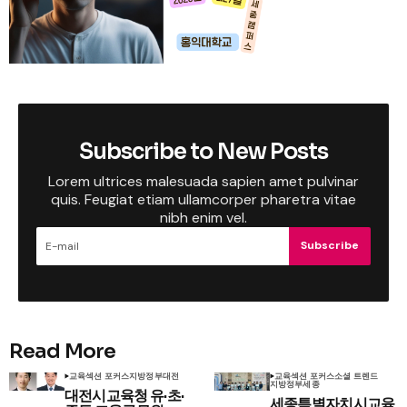
Subscribe to New Posts
Lorem ultrices malesuada sapien amet pulvinar
quis. Feugiat etiam ullamcorper pharetra vitae
nibh enim vel.
Subscribe
Read More
교육
섹션 포커스
지방정부
대전
교육
섹션 포커스
소셜 트렌드
지방정부
세종
대전시교육청 유·초·
세종특별자치시교육