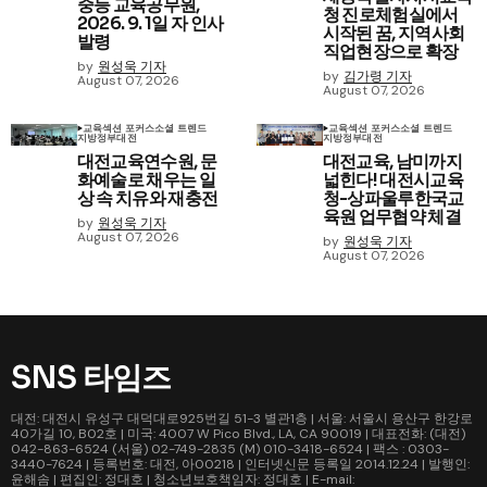
중등 교육공무원,
청 진로체험실에서
2026. 9. 1일 자 인사
시작된 꿈, 지역사회
발령
직업현장으로 확장
by
원성욱 기자
by
김가령 기자
August 07, 2026
August 07, 2026
교육
섹션 포커스
소셜 트렌드
교육
섹션 포커스
소셜 트렌드
지방정부
대전
지방정부
대전
대전교육연수원, 문
대전교육, 남미까지
화예술로 채우는 일
넓힌다! 대전시교육
상 속 치유와 재충전
청-상파울루한국교
육원 업무협약 체결
by
원성욱 기자
August 07, 2026
by
원성욱 기자
August 07, 2026
SNS 타임즈
대전: 대전시 유성구 대덕대로925번길 51-3 별관1층 | 서울: 서울시 용산구 한강로
40가길 10, B02호 | 미국: 4007 W Pico Blvd., LA, CA 90019 | 대표전화: (대전)
042-863-6524 (서울) 02-749-2835 (M) 010-3418-6524 | 팩스 : 0303-
3440-7624 | 등록번호: 대전, 아00218 | 인터넷신문 등록일 2014.12.24 | 발행인:
윤해솜 | 편집인: 정대호 | 청소년보호책임자: 정대호 | E-mail: