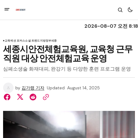
2026-08-07 오전 8:18
교육
섹션 포커스
소셜 트렌드
지방정부
세종
세종시안전체험교육원, 교육청 근무
직원 대상 안전체험교육 운영
심폐소생술 화재대피, 완강기 등 다양한 훈련 프로그램 운영
by
김가령 기자
Updated
August 14, 2025