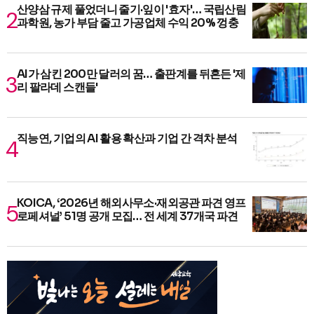
산양삼 규제 풀었더니 줄기·잎이 '효자'… 국립산림
과학원, 농가 부담 줄고 가공업체 수익 20% 껑충
AI가 삼킨 200만 달러의 꿈… 출판계를 뒤흔든 '제
리 팔라데 스캔들'
직능연, 기업의 AI 활용 확산과 기업 간 격차 분석
KOICA, ‘2026년 해외사무소·재외공관 파견 영프
로페셔널’ 51명 공개 모집… 전 세계 37개국 파견