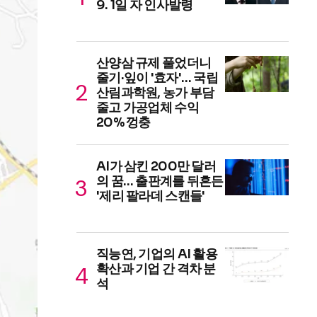
9. 1일 자 인사발령
산양삼 규제 풀었더니
줄기·잎이 '효자'… 국립
산림과학원, 농가 부담
줄고 가공업체 수익
20% 껑충
AI가 삼킨 200만 달러
의 꿈… 출판계를 뒤흔든
'제리 팔라데 스캔들'
직능연, 기업의 AI 활용
확산과 기업 간 격차 분
석