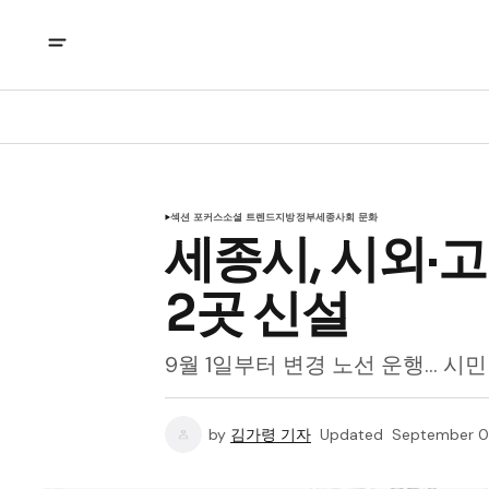
섹션 포커스
소셜 트렌드
지방정부
세종
사회 문화
세종시, 시외·
2곳 신설
9월 1일부터 변경 노선 운행… 시
by
김가령 기자
Updated
September 0