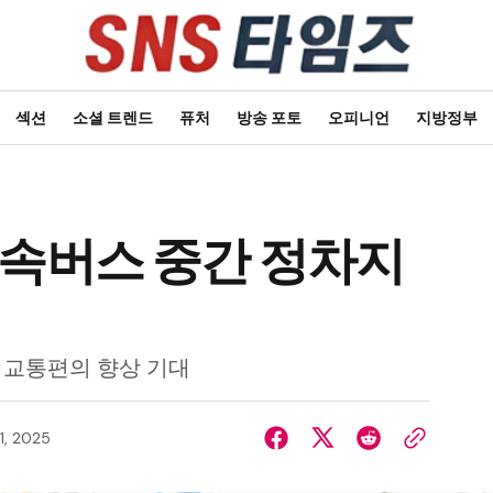
섹션
소셜 트렌드
퓨처
방송 포토
오피니언
지방정부
고속버스 중간 정차지
민 교통편의 향상 기대
1, 2025