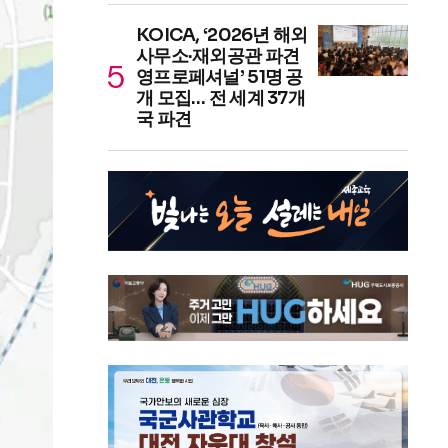
KOICA, ‘2026년 해외
사무소·재외공관 파견
영프로페셔널’ 51명 공
개 모집… 전 세계 37개
국 파견