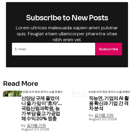
Subscribe to New Posts
Lorem ultrices malesuada sapien amet pulvinar
quis. Feugiat etiam ullamcorper pharetra vitae
nibh enim vel.
Subscribe
Read More
산업 비즈
섹션 포커스
소셜 트렌드
산업 비즈
섹션 포커스
소셜 트렌드
산양삼 규제 풀었더
직능연, 기업의 AI 활
니 줄기·잎이 '효자'…
용 확산과 기업 간 격
국립산림과학원, 농
차 분석
가 부담 줄고 가공업
by
김가령 기자
체 수익 20% 껑충
August 07, 2026
by
김가령 기자
August 07, 2026