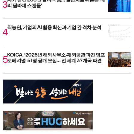
리 팔라데 스캔들'
직능연, 기업의 AI 활용 확산과 기업 간 격차 분석
KOICA, ‘2026년 해외사무소·재외공관 파견 영프
로페셔널’ 51명 공개 모집… 전 세계 37개국 파견