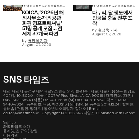
산업 비즈
섹션 포커스
소셜 트렌드
산업 비즈
섹션 포커스
소셜 트렌드
KOICA, ‘2026년 해
다누리, 달 궤도에서
외사무소·재외공관
인공물 충돌 전후 포
파견 영프로페셔널’
착
51명 공개 모집… 전
by
원성욱 기자
세계 37개국 파견
August 07, 2026
by
류인희 기자
August 07, 2026
SNS 타임즈
대전: 대전시 유성구 대덕대로925번길 51-3 별관1층 | 서울: 서울시 용산구 한강로
40가길 10, B02호 | 미국: 4007 W Pico Blvd., LA, CA 90019 | 대표전화: (대전)
042-863-6524 (서울) 02-749-2835 (M) 010-3418-6524 | 팩스 : 0303-
3440-7624 | 등록번호: 대전, 아00218 | 인터넷신문 등록일 2014.12.24 | 발행인:
윤해솜 | 편집인: 정대호 | 청소년보호책임자: 정대호 | E-mail:
editor@snstimes.kr | Copyright © 2026
SNS 타임즈
. Published with
Ghost
.
Sign up
SNS 타임즈 소개
윤리(편집 규약) 강령
이용약관