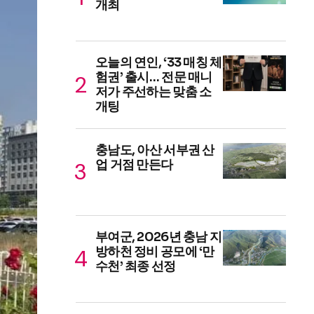
개최
오늘의 연인, ‘33 매칭 체
험권’ 출시… 전문 매니
저가 주선하는 맞춤 소
개팅
충남도, 아산 서부권 산
업 거점 만든다
부여군, 2026년 충남 지
방하천 정비 공모에 ‘만
수천’ 최종 선정