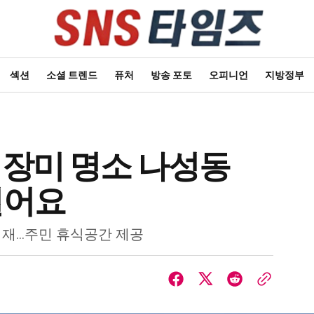
섹션
소셜 트렌드
퓨처
방송 포토
오피니언
지방정부
 장미 명소 나성동
걸어요
식재…주민 휴식공간 제공