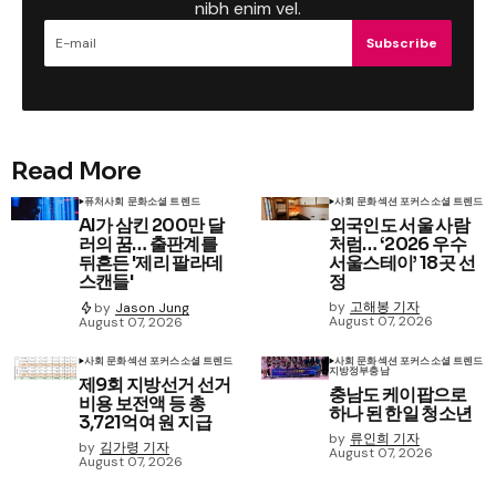
nibh enim vel.
Subscribe
Read More
퓨처
사회 문화
소셜 트렌드
사회 문화
섹션 포커스
소셜 트렌드
AI가 삼킨 200만 달
외국인도 서울 사람
러의 꿈… 출판계를
처럼… ‘2026 우수
뒤흔든 '제리 팔라데
서울스테이’ 18곳 선
스캔들'
정
by
고해봉 기자
by
Jason Jung
August 07, 2026
August 07, 2026
사회 문화
섹션 포커스
소셜 트렌드
사회 문화
섹션 포커스
소셜 트렌드
지방정부
충남
제9회 지방선거 선거
충남도 케이팝으로
비용 보전액 등 총
하나 된 한일 청소년
3,721억여 원 지급
by
류인희 기자
by
김가령 기자
August 07, 2026
August 07, 2026