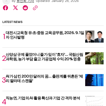
by
류인희 기자
Updated
January 28, 2026
LATEST NEWS
대전시교육청 유·초·중등 교육공무원, 2026. 9. 1일
자 인사발령
산양삼 규제 풀었더니 줄기·잎이 '효자'… 국립산림
과학원, 농가 부담 줄고 가공업체 수익 20% 껑충
AI가 삼킨 200만 달러의 꿈… 출판계를 뒤흔든 '제
리 팔라데 스캔들'
직능연, 기업의 AI 활용 확산과 기업 간 격차 분석