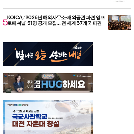
KOICA, ‘2026년 해외사무소·재외공관 파견 영프
로페셔널’ 51명 공개 모집… 전 세계 37개국 파견