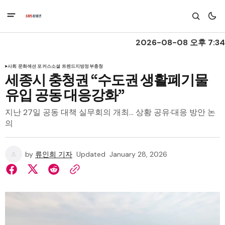
2026-08-08 오후 7:34
사회 문화
섹션 포커스
소셜 트렌드
지방정부
충청
세종시 충청권 “수도권 생활폐기물
유입 공동 대응강화”
지난 27일 공동 대책 실무회의 개최… 상황 공유·대응 방안 논
의
by
류인희 기자
Updated
January 28, 2026