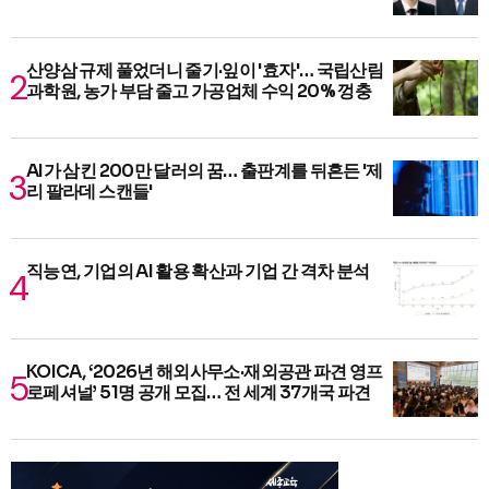
산양삼 규제 풀었더니 줄기·잎이 '효자'… 국립산림
과학원, 농가 부담 줄고 가공업체 수익 20% 껑충
AI가 삼킨 200만 달러의 꿈… 출판계를 뒤흔든 '제
리 팔라데 스캔들'
직능연, 기업의 AI 활용 확산과 기업 간 격차 분석
KOICA, ‘2026년 해외사무소·재외공관 파견 영프
로페셔널’ 51명 공개 모집… 전 세계 37개국 파견