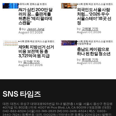
퓨처
사회 문화
소셜 트렌드
사회 문화
섹션 포커스
소셜 트렌드
AI가 삼킨 200만 달
외국인도 서울 사람
러의 꿈… 출판계를
처럼… ‘2026 우수
뒤흔든 '제리 팔라데
서울스테이’ 18곳 선
스캔들'
정
by
고해봉 기자
by
Jason Jung
August 07, 2026
August 07, 2026
사회 문화
섹션 포커스
소셜 트렌드
사회 문화
섹션 포커스
소셜 트렌드
지방정부
충남
제9회 지방선거 선거
충남도 케이팝으로
비용 보전액 등 총
하나 된 한일 청소년
3,721억여 원 지급
by
류인희 기자
by
김가령 기자
August 07, 2026
August 07, 2026
SNS 타임즈
대전: 대전시 유성구 대덕대로925번길 51-3 별관1층 | 서울: 서울시 용산구 한강로
40가길 10, B02호 | 미국: 4007 W Pico Blvd., LA, CA 90019 | 대표전화: (대전)
042-863-6524 (서울) 02-749-2835 (M) 010-3418-6524 | 팩스 : 0303-
3440-7624 | 등록번호: 대전, 아00218 | 인터넷신문 등록일 2014.12.24 | 발행인: