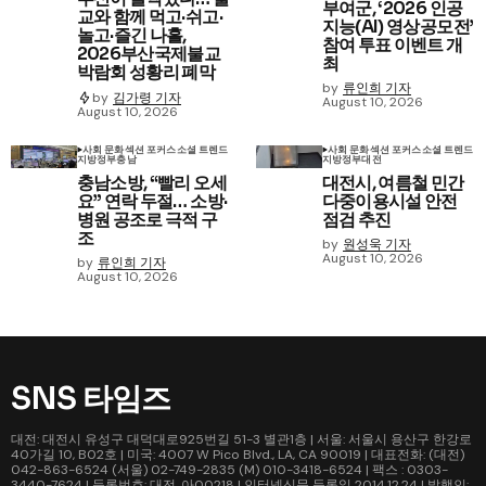
부여군, ‘2026 인공
교와 함께 먹고·쉬고·
지능(AI) 영상공모전’
놀고·즐긴 나흘,
참여 투표 이벤트 개
2026부산국제불교
최
박람회 성황리 폐막
by
류인희 기자
by
김가령 기자
August 10, 2026
August 10, 2026
사회 문화
섹션 포커스
소셜 트렌드
사회 문화
섹션 포커스
소셜 트렌드
지방정부
충남
지방정부
대전
충남소방, “빨리 오세
대전시, 여름철 민간
요” 연락 두절… 소방·
다중이용시설 안전
병원 공조로 극적 구
점검 추진
조
by
원성욱 기자
August 10, 2026
by
류인희 기자
August 10, 2026
SNS 타임즈
대전: 대전시 유성구 대덕대로925번길 51-3 별관1층 | 서울: 서울시 용산구 한강로
40가길 10, B02호 | 미국: 4007 W Pico Blvd., LA, CA 90019 | 대표전화: (대전)
042-863-6524 (서울) 02-749-2835 (M) 010-3418-6524 | 팩스 : 0303-
3440-7624 | 등록번호: 대전, 아00218 | 인터넷신문 등록일 2014.12.24 | 발행인: