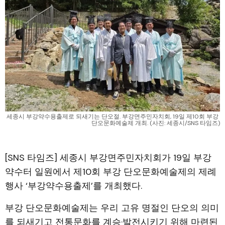
세종시 부강약수용출제로 되새기는 단오절. 부강면주민자치회, 19일 제10회 부강 
단오문화예술제 개최. (사진: 세종시/SNS 타임즈)
[SNS 타임즈] 세종시 부강면주민자치회가 19일 부강
약수터 일원에서 제10회 부강 단오문화예술제의 제례
행사 ‘부강약수용출제’를 개최했다.
부강 단오문화예술제는 우리 고유 명절인 단오의 의미
를 되새기고 전통문화를 계승·발전시키기 위해 마련된