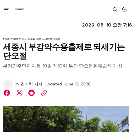
2026-08-10 오전 7:16
사회 문화
섹션 포커스
소셜 트렌드
지방정부
세종
세종시 부강약수용출제로 되새기는
단오절
부강면주민자치회, 19일 제10회 부강 단오문화예술제 개최
by
김가령 기자
Updated
June 19, 2026