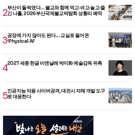
부산이 들썩였다… 불교와 함께 먹고·쉬고·놀고·즐
긴 나흘, 2026부산국제불교박람회 성황리 폐막
공장에 가지 않아도 된다… 교실로 들어온
‘Physical AI’
2027 세종 한글 비엔날레 박미화 예술감독 위촉
인공지능 악용 사이버공격, 대전시 자체 개발 도구
로 대응한다