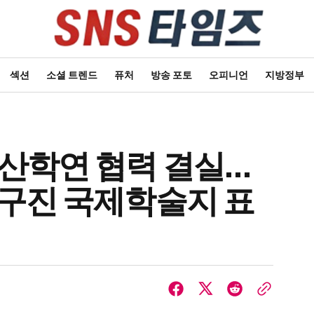
섹션
소셜 트렌드
퓨처
방송 포토
오피니언
지방정부
 산학연 협력 결실…
연구진 국제학술지 표