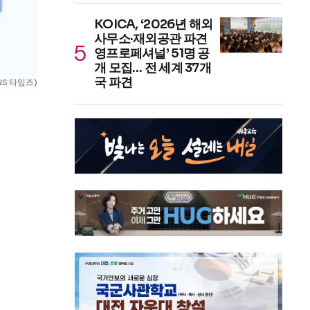
KOICA, ‘2026년 해외
사무소·재외공관 파견
영프로페셔널’ 51명 공
개 모집… 전 세계 37개
국 파견
NS 타임즈)