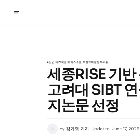
산업 비즈
섹션 포커스
소셜 트렌드
지방정부
세종
세종RISE 기반
고려대 SIBT 
지논문 선정
by
김가령 기자
Updated
June 17, 2026