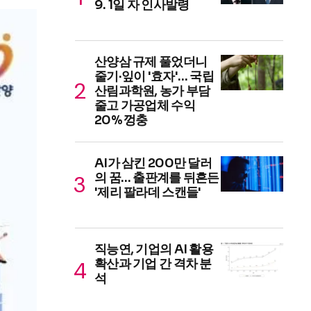
9. 1일 자 인사발령
산양삼 규제 풀었더니
줄기·잎이 '효자'… 국립
산림과학원, 농가 부담
줄고 가공업체 수익
20% 껑충
AI가 삼킨 200만 달러
의 꿈… 출판계를 뒤흔든
'제리 팔라데 스캔들'
직능연, 기업의 AI 활용
확산과 기업 간 격차 분
석