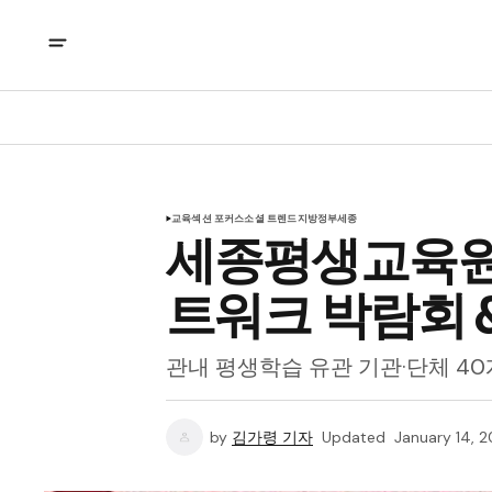
교육
섹션 포커스
소셜 트렌드
지방정부
세종
세종평생교육원 
트워크 박람회 
관내 평생학습 유관 기관·단체 40
by
김가령 기자
Updated
January 14, 