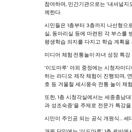
참여하며, 민간기관으로는 ‘내셔널지오그래픽
께한다.
시민들은 1층부터 3층까지 나선형으로
실, 동아리실 등에 마련된 각 부스를
평생학습 의지를 다지고 학습 계획을 
미디어 체험·전통놀이·자녀 성장 특강
‘이도마루’ 야외 중정에는 시청자미디
하는 라디오 제작 체험이 진행되며, 
호 등 겨울철 세시풍속 전통 놀이 체
또한, 1층 시청각실에서는 세종충남대
과 성조숙증’을 주제로 전문가 특강을
시민이 주인공 되는 공식 개원식… 세
개원 당일에는 ‘이도마루’ 1층 로비