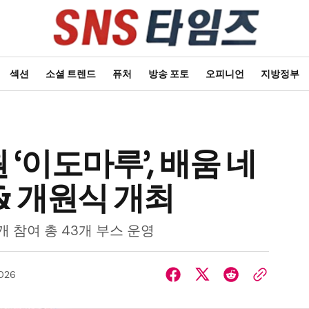
섹션
소셜 트렌드
퓨처
방송 포토
오피니언
지방정부
‘이도마루’, 배움 네
& 개원식 개최
개 참여 총 43개 부스 운영
2026