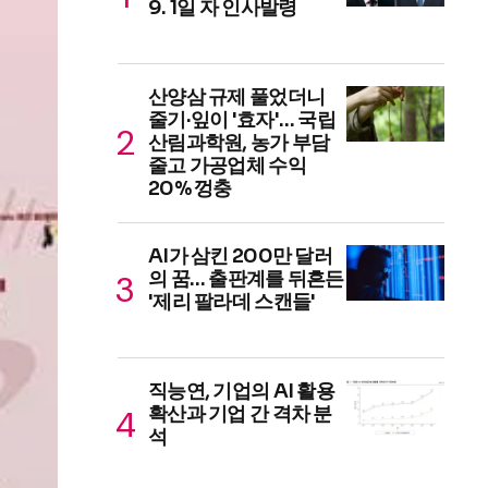
9. 1일 자 인사발령
산양삼 규제 풀었더니
줄기·잎이 '효자'… 국립
산림과학원, 농가 부담
줄고 가공업체 수익
20% 껑충
AI가 삼킨 200만 달러
의 꿈… 출판계를 뒤흔든
'제리 팔라데 스캔들'
직능연, 기업의 AI 활용
확산과 기업 간 격차 분
석