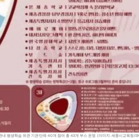
내 평생학습 유관 기관·단체 40개 참여 총 43개 부스 운영. (이미지: 세종시교육청/SN