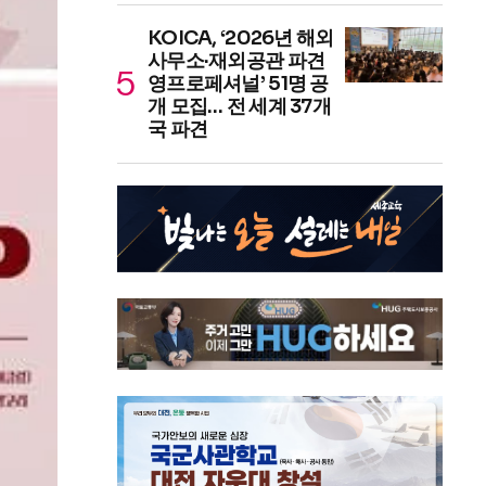
KOICA, ‘2026년 해외
사무소·재외공관 파견
영프로페셔널’ 51명 공
개 모집… 전 세계 37개
국 파견