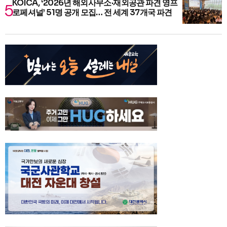
KOICA, ‘2026년 해외사무소·재외공관 파견 영프
로페셔널’ 51명 공개 모집… 전 세계 37개국 파견