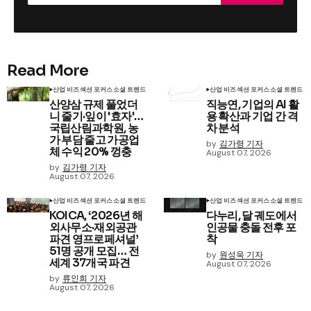
Read More
산업 비즈
섹션 포커스
소셜 트렌드
산업 비즈
섹션 포커스
소셜 트렌드
산양삼 규제 풀었더
직능연, 기업의 AI 활
니 줄기·잎이 '효자'…
용 확산과 기업 간 격
국립산림과학원, 농
차 분석
가 부담 줄고 가공업
by
김가령 기자
체 수익 20% 껑충
August 07, 2026
by
김가령 기자
August 07, 2026
산업 비즈
섹션 포커스
소셜 트렌드
산업 비즈
섹션 포커스
소셜 트렌드
KOICA, ‘2026년 해
다누리, 달 궤도에서
외사무소·재외공관
인공물 충돌 전후 포
파견 영프로페셔널’
착
51명 공개 모집… 전
by
원성욱 기자
세계 37개국 파견
August 07, 2026
by
류인희 기자
August 07, 2026