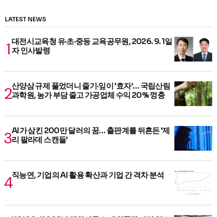
LATEST NEWS
대전시교육청 유·초·중등 교육공무원, 2026. 9. 1일
자 인사발령
산양삼 규제 풀었더니 줄기·잎이 '효자'… 국립산림
과학원, 농가 부담 줄고 가공업체 수익 20% 껑충
AI가 삼킨 200만 달러의 꿈… 출판계를 뒤흔든 '제
리 팔라데 스캔들'
직능연, 기업의 AI 활용 확산과 기업 간 격차 분석