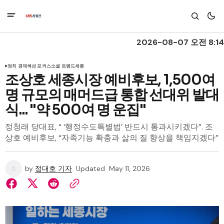
2026-08-07 오전 8:14
정치 경제
섹션 포커스
소셜 트렌드
세종
조상호 세종시장 예비후보, 1,500여
명 규모의 매머드급 통합 선대위 발대
식... "약 500여 명 운집"
정청래 당대표, “ ‘행정수도특별법’ 반드시 통과시키겠다”. 조
상호 예비후보, “자족기능 확충과 삶의 질 향상을 책임지겠다”
by
정대호 기자
Updated
May 11, 2026