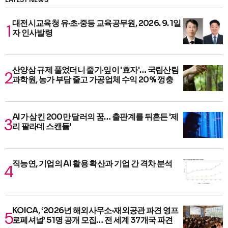
대전시교육청 유·초·중등 교육공무원, 2026. 9. 1일
자 인사발령
산양삼 규제 풀었더니 줄기·잎이 '효자'… 국립산림
과학원, 농가 부담 줄고 가공업체 수익 20% 껑충
AI가 삼킨 200만 달러의 꿈… 출판계를 뒤흔든 '제
리 팔라데 스캔들'
직능연, 기업의 AI 활용 확산과 기업 간 격차 분석
KOICA, ‘2026년 해외사무소·재외공관 파견 영프
로페셔널’ 51명 공개 모집… 전 세계 37개국 파견