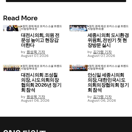
Read More
정치 경제
섹션 포커스
소셜 트렌드
정치 경제
섹션 포커스
소셜 트렌드
지방정부
대전
지방정부
세종
대전시의회, 의원 전
세종시의회 도시환경
문성 높이고 현장감
위원회, 전반기 첫 현
더한다
장방문 실시
by
원성욱 기자
by
김가령 기자
August 07, 2026
August 07, 2026
정치 경제
섹션 포커스
소셜 트렌드
정치 경제
섹션 포커스
소셜 트렌드
지방정부
대전
지방정부
세종
대전시의회 조성칠
안신일 세종시의회
의장, 시도의회의장
의장, 대한민국시도
협의회 2026년 정기
의회의장협의회 정기
회 참석
회 참석
by
원성욱 기자
by
김가령 기자
August 06, 2026
August 06, 2026