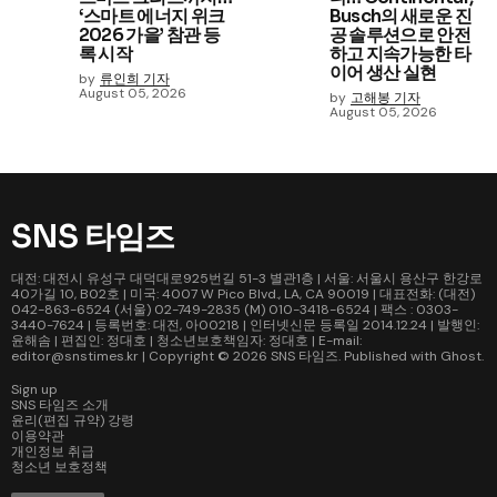
‘스마트 에너지 위크
Busch의 새로운 진
2026 가을’ 참관 등
공 솔루션으로 안전
록 시작
하고 지속가능한 타
이어 생산 실현
by
류인희 기자
August 05, 2026
by
고해봉 기자
August 05, 2026
SNS 타임즈
대전: 대전시 유성구 대덕대로925번길 51-3 별관1층 | 서울: 서울시 용산구 한강로
40가길 10, B02호 | 미국: 4007 W Pico Blvd., LA, CA 90019 | 대표전화: (대전)
042-863-6524 (서울) 02-749-2835 (M) 010-3418-6524 | 팩스 : 0303-
3440-7624 | 등록번호: 대전, 아00218 | 인터넷신문 등록일 2014.12.24 | 발행인:
윤해솜 | 편집인: 정대호 | 청소년보호책임자: 정대호 | E-mail:
editor@snstimes.kr | Copyright © 2026
SNS 타임즈
. Published with
Ghost
.
Sign up
SNS 타임즈 소개
윤리(편집 규약) 강령
이용약관
개인정보 취급
청소년 보호정책