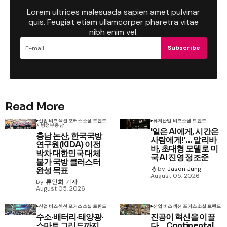
Lorem ultrices malesuada sapien amet pulvinar
quis. Feugiat etiam ullamcorper pharetra vitae
nibh enim vel.
Subscribe
Read More
산업 비즈
섹션 포커스
소셜 트렌드
퓨처
산업 비즈
소셜 트렌드
지방정부
충남
'일은 AI에게, 시간은
충남 논산, 한국국방
사람에게!'… 알리바
연구원(KIDA) 이전
바, 초대형 모델로 미
박차 대한민국 대체
국 AI 진영 정조준
불가 국방 클러스터
by
Jason Jung
완성 목표
August 05, 2026
by
류인희 기자
August 05, 2026
산업 비즈
섹션 포커스
소셜 트렌드
산업 비즈
섹션 포커스
소셜 트렌드
수소·배터리·태양광·
진공이 혁신을 이끌
스마트 그리드까지…
다… Continental,