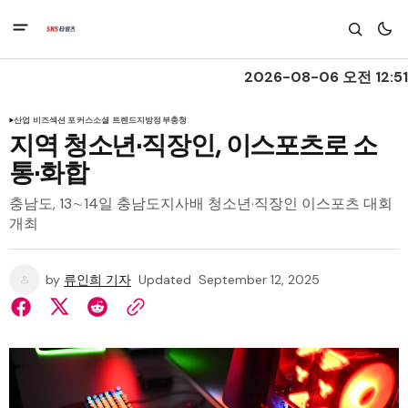
2026-08-06 오전 12:51
산업 비즈
섹션 포커스
소셜 트렌드
지방정부
충청
지역 청소년·직장인, 이스포츠로 소
통·화합
충남도, 13∼14일 충남도지사배 청소년·직장인 이스포츠 대회
개최
by
류인희 기자
Updated
September 12, 2025