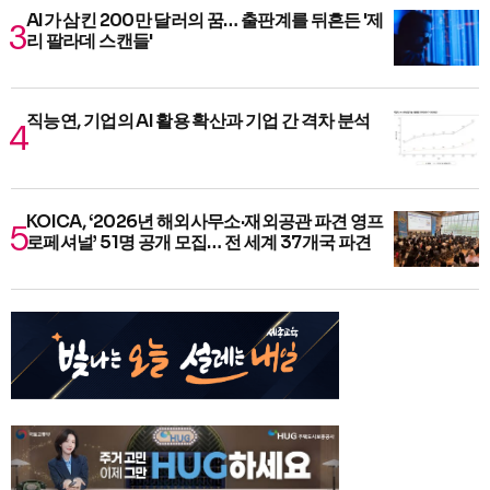
AI가 삼킨 200만 달러의 꿈… 출판계를 뒤흔든 '제
리 팔라데 스캔들'
직능연, 기업의 AI 활용 확산과 기업 간 격차 분석
KOICA, ‘2026년 해외사무소·재외공관 파견 영프
로페셔널’ 51명 공개 모집… 전 세계 37개국 파견