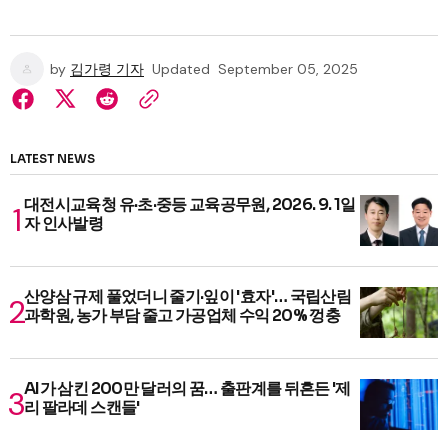
by
김가령 기자
Updated
September 05, 2025
LATEST NEWS
대전시교육청 유·초·중등 교육공무원, 2026. 9. 1일
자 인사발령
산양삼 규제 풀었더니 줄기·잎이 '효자'… 국립산림
과학원, 농가 부담 줄고 가공업체 수익 20% 껑충
AI가 삼킨 200만 달러의 꿈… 출판계를 뒤흔든 '제
리 팔라데 스캔들'