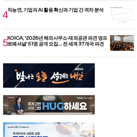
직능연, 기업의 AI 활용 확산과 기업 간 격차 분석
KOICA, ‘2026년 해외사무소·재외공관 파견 영프
로페셔널’ 51명 공개 모집… 전 세계 37개국 파견