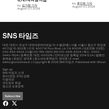
by
류인희 기자
by
김가령 기자
August 07, 2026
August 07, 2026
SNS 타임즈
대전: 대전시 유성구 대덕대로925번길 51-3 별관1층 | 서울: 서울시 용산구 한강로
40가길 10, B02호 | 미국: 4007 W Pico Blvd., LA, CA 90019 | 대표전화: (대전)
042-863-6524 (서울) 02-749-2835 (M) 010-3418-6524 | 팩스 : 0303-
3440-7624 | 등록번호: 대전, 아00218 | 인터넷신문 등록일 2014.12.24 | 발행인:
윤해솜 | 편집인: 정대호 | 청소년보호책임자: 정대호 | E-mail:
editor@snstimes.kr | Copyright © 2026
SNS 타임즈
. Published with
Ghost
.
Sign up
SNS 타임즈 소개
윤리(편집 규약) 강령
이용약관
개인정보 취급
청소년 보호정책
Subscribe