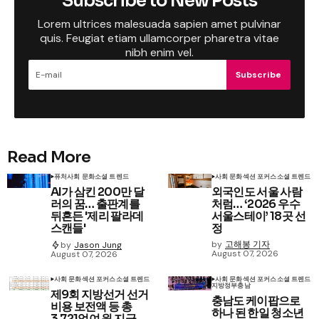
Subscribe to New Posts
Lorem ultrices malesuada sapien amet pulvinar
quis. Feugiat etiam ullamcorper pharetra vitae
nibh enim vel.
Subscribe
Read More
퓨처
사회 문화
소셜 트렌드
사회 문화
섹션 포커스
소셜 트렌드
AI가 삼킨 200만 달
외국인도 서울 사람
러의 꿈… 출판계를
처럼… ‘2026 우수
뒤흔든 '제리 팔라데
서울스테이’ 18곳 선
스캔들'
정
by
고해봉 기자
by
Jason Jung
August 07, 2026
August 07, 2026
사회 문화
섹션 포커스
소셜 트렌드
사회 문화
섹션 포커스
소셜 트렌드
지방정부
충남
제9회 지방선거 선거
충남도 케이팝으로
비용 보전액 등 총
하나 된 한일 청소년
3,721억여 원 지급