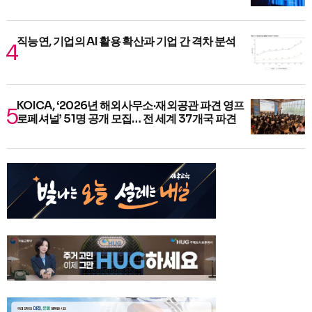
직능연, 기업의 AI 활용 확산과 기업 간 격차 분석
KOICA, ‘2026년 해외사무소·재외공관 파견 영프
로페셔널’ 51명 공개 모집… 전 세계 37개국 파견