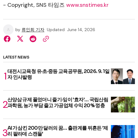
- Copyright, SNS 타임즈
www.snstimes.kr
by
류인희 기자
Updated
June 14, 2026
LATEST NEWS
대전시교육청 유·초·중등 교육공무원, 2026. 9. 1일
자 인사발령
산양삼 규제 풀었더니 줄기·잎이 '효자'… 국립산림
과학원, 농가 부담 줄고 가공업체 수익 20% 껑충
AI가 삼킨 200만 달러의 꿈… 출판계를 뒤흔든 '제
리 팔라데 스캔들'