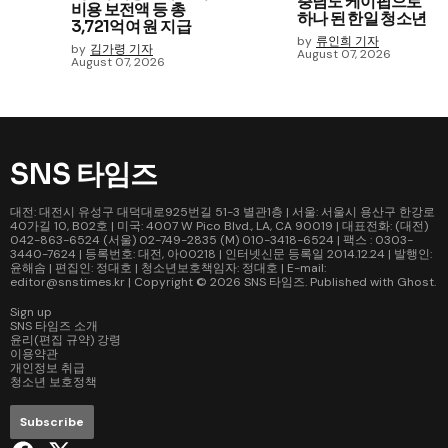
충남도 케이팝으로
비용 보전액 등 총
하나 된 한일 청소년
3,721억여 원 지급
by
류인희 기자
by
김가령 기자
August 07, 2026
August 07, 2026
SNS 타임즈
대전: 대전시 유성구 대덕대로925번길 51-3 별관1층 | 서울: 서울시 용산구 한강로
40가길 10, B02호 | 미국: 4007 W Pico Blvd., LA, CA 90019 | 대표전화: (대전)
042-863-6524 (서울) 02-749-2835 (M) 010-3418-6524 | 팩스 : 0303-
3440-7624 | 등록번호: 대전, 아00218 | 인터넷신문 등록일 2014.12.24 | 발행인:
윤해솜 | 편집인: 정대호 | 청소년보호책임자: 정대호 | E-mail:
editor@snstimes.kr | Copyright © 2026
SNS 타임즈
. Published with
Ghost
.
Sign up
SNS 타임즈 소개
윤리(편집 규약) 강령
이용약관
개인정보 취급
청소년 보호정책
Subscribe