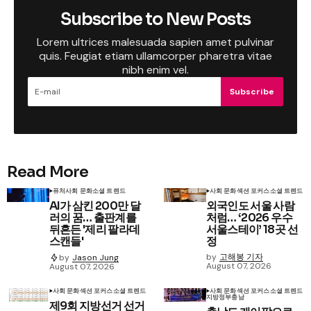
Subscribe to New Posts
Lorem ultrices malesuada sapien amet pulvinar
quis. Feugiat etiam ullamcorper pharetra vitae
nibh enim vel.
Subscribe
Read More
퓨처
사회 문화
소셜 트렌드
사회 문화
섹션 포커스
소셜 트렌드
AI가 삼킨 200만 달
외국인도 서울 사람
러의 꿈… 출판계를
처럼… ‘2026 우수
뒤흔든 '제리 팔라데
서울스테이’ 18곳 선
스캔들'
정
by
고해봉 기자
by
Jason Jung
August 07, 2026
August 07, 2026
사회 문화
섹션 포커스
소셜 트렌드
사회 문화
섹션 포커스
소셜 트렌드
지방정부
충남
제9회 지방선거 선거