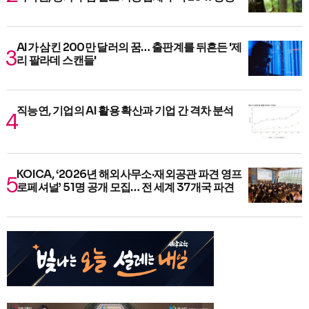
AI가 삼킨 200만 달러의 꿈… 출판계를 뒤흔든 '제
리 팔라데 스캔들'
직능연, 기업의 AI 활용 확산과 기업 간 격차 분석
KOICA, ‘2026년 해외사무소·재외공관 파견 영프
로페셔널’ 51명 공개 모집… 전 세계 37개국 파견