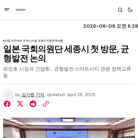
2026-08-08 오전 6:28
산업 비즈
섹션 포커스
소셜 트렌드
지방정부
세종
일본 국회의원단 세종시 첫 방문, 균
형발전 논의
최민호 시장과 간담회… 균형발전·스마트시티 관련 정책교류
등
by
김가령 기자
Updated
April 28, 2025