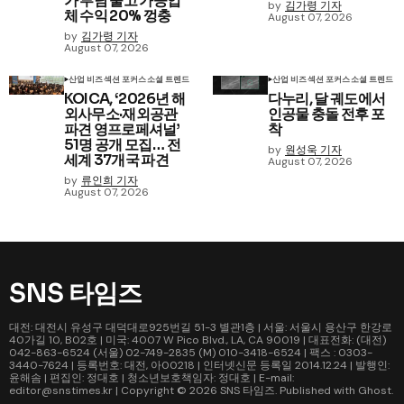
가 부담 줄고 가공업
by
김가령 기자
체 수익 20% 껑충
August 07, 2026
by
김가령 기자
August 07, 2026
산업 비즈
섹션 포커스
소셜 트렌드
산업 비즈
섹션 포커스
소셜 트렌드
KOICA, ‘2026년 해
다누리, 달 궤도에서
외사무소·재외공관
인공물 충돌 전후 포
파견 영프로페셔널’
착
51명 공개 모집… 전
by
원성욱 기자
세계 37개국 파견
August 07, 2026
by
류인희 기자
August 07, 2026
SNS 타임즈
대전: 대전시 유성구 대덕대로925번길 51-3 별관1층 | 서울: 서울시 용산구 한강로
40가길 10, B02호 | 미국: 4007 W Pico Blvd., LA, CA 90019 | 대표전화: (대전)
042-863-6524 (서울) 02-749-2835 (M) 010-3418-6524 | 팩스 : 0303-
3440-7624 | 등록번호: 대전, 아00218 | 인터넷신문 등록일 2014.12.24 | 발행인:
윤해솜 | 편집인: 정대호 | 청소년보호책임자: 정대호 | E-mail:
editor@snstimes.kr | Copyright © 2026
SNS 타임즈
. Published with
Ghost
.