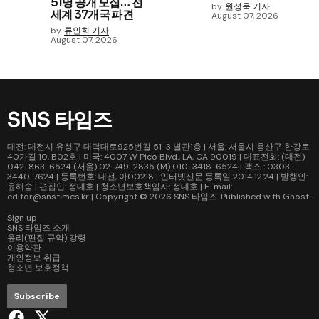
51명 공개 모집… 전
by
원성욱 기자
세계 37개국 파견
August 07, 2026
by
류인희 기자
August 07, 2026
SNS 타임즈
대전: 대전시 유성구 대덕대로925번길 51-3 별관1층 | 서울: 서울시 용산구 한강로
40가길 10, B02호 | 미국: 4007 W Pico Blvd., LA, CA 90019 | 대표전화: (대전)
042-863-6524 (서울) 02-749-2835 (M) 010-3418-6524 | 팩스 : 0303-
3440-7624 | 등록번호: 대전, 아00218 | 인터넷신문 등록일 2014.12.24 | 발행인:
윤해솜 | 편집인: 정대호 | 청소년보호책임자: 정대호 | E-mail:
editor@snstimes.kr | Copyright © 2026
SNS 타임즈
. Published with
Ghost
.
Sign up
SNS 타임즈 소개
윤리(편집 규약) 강령
이용약관
개인정보 취급
청소년 보호정책
Subscribe