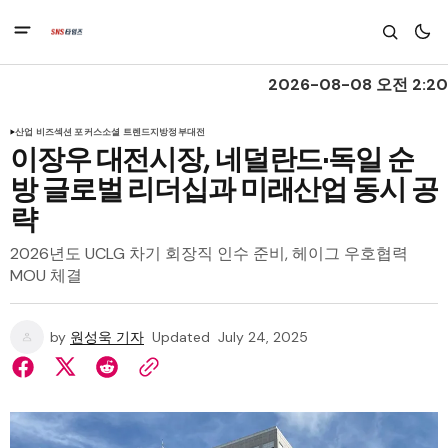
2026-08-08 오전 2:20
산업 비즈
섹션 포커스
소셜 트렌드
지방정부
대전
이장우 대전시장, 네덜란드·독일 순
방 글로벌 리더십과 미래산업 동시 공
략
2026년도 UCLG 차기 회장직 인수 준비, 헤이그 우호협력
MOU 체결
by
원성욱 기자
Updated
July 24, 2025