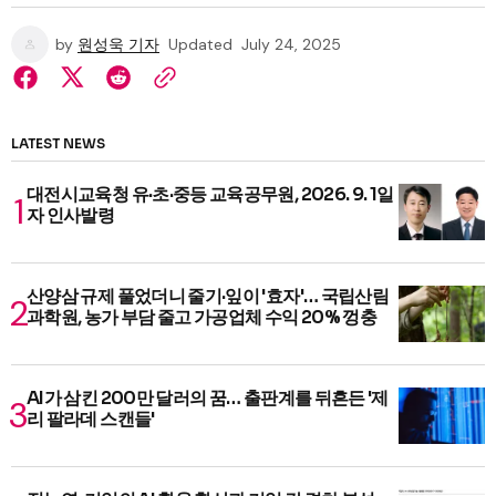
by
원성욱 기자
Updated
July 24, 2025
LATEST NEWS
대전시교육청 유·초·중등 교육공무원, 2026. 9. 1일
자 인사발령
산양삼 규제 풀었더니 줄기·잎이 '효자'… 국립산림
과학원, 농가 부담 줄고 가공업체 수익 20% 껑충
AI가 삼킨 200만 달러의 꿈… 출판계를 뒤흔든 '제
리 팔라데 스캔들'