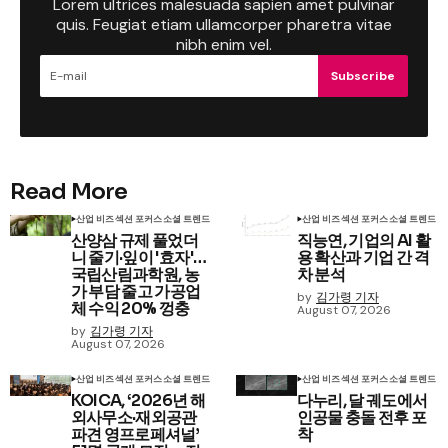
Lorem ultrices malesuada sapien amet pulvinar
quis. Feugiat etiam ullamcorper pharetra vitae
nibh enim vel.
Subscribe
Read More
산업 비즈
섹션 포커스
소셜 트렌드
산업 비즈
섹션 포커스
소셜 트렌드
산양삼 규제 풀었더
직능연, 기업의 AI 활
니 줄기·잎이 '효자'…
용 확산과 기업 간 격
국립산림과학원, 농
차 분석
가 부담 줄고 가공업
by
김가령 기자
체 수익 20% 껑충
August 07, 2026
by
김가령 기자
August 07, 2026
산업 비즈
섹션 포커스
소셜 트렌드
산업 비즈
섹션 포커스
소셜 트렌드
KOICA, ‘2026년 해
다누리, 달 궤도에서
외사무소·재외공관
인공물 충돌 전후 포
파견 영프로페셔널’
착