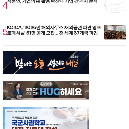
직능연, 기업의 AI 활용 확산과 기업 간 격차 분석
KOICA, ‘2026년 해외사무소·재외공관 파견 영프
로페셔널’ 51명 공개 모집… 전 세계 37개국 파견