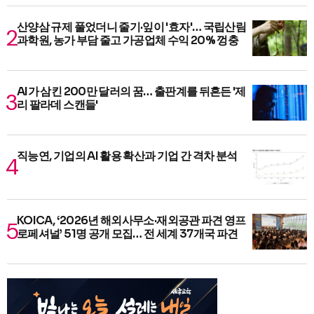
산양삼 규제 풀었더니 줄기·잎이 '효자'… 국립산림
과학원, 농가 부담 줄고 가공업체 수익 20% 껑충
AI가 삼킨 200만 달러의 꿈… 출판계를 뒤흔든 '제
리 팔라데 스캔들'
직능연, 기업의 AI 활용 확산과 기업 간 격차 분석
KOICA, ‘2026년 해외사무소·재외공관 파견 영프
로페셔널’ 51명 공개 모집… 전 세계 37개국 파견