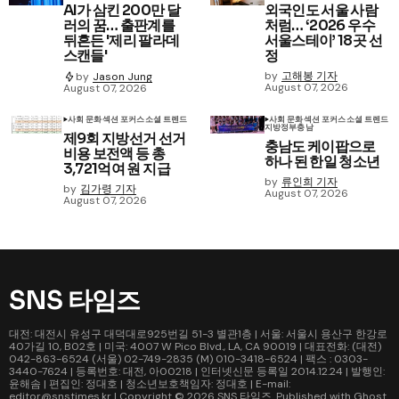
AI가 삼킨 200만 달
외국인도 서울 사람
러의 꿈… 출판계를
처럼… ‘2026 우수
뒤흔든 '제리 팔라데
서울스테이’ 18곳 선
스캔들'
정
by
고해봉 기자
by
Jason Jung
August 07, 2026
August 07, 2026
사회 문화
섹션 포커스
소셜 트렌드
사회 문화
섹션 포커스
소셜 트렌드
지방정부
충남
제9회 지방선거 선거
충남도 케이팝으로
비용 보전액 등 총
하나 된 한일 청소년
3,721억여 원 지급
by
류인희 기자
by
김가령 기자
August 07, 2026
August 07, 2026
SNS 타임즈
대전: 대전시 유성구 대덕대로925번길 51-3 별관1층 | 서울: 서울시 용산구 한강로
40가길 10, B02호 | 미국: 4007 W Pico Blvd., LA, CA 90019 | 대표전화: (대전)
042-863-6524 (서울) 02-749-2835 (M) 010-3418-6524 | 팩스 : 0303-
3440-7624 | 등록번호: 대전, 아00218 | 인터넷신문 등록일 2014.12.24 | 발행인:
윤해솜 | 편집인: 정대호 | 청소년보호책임자: 정대호 | E-mail:
editor@snstimes.kr | Copyright © 2026
SNS 타임즈
. Published with
Ghost
.