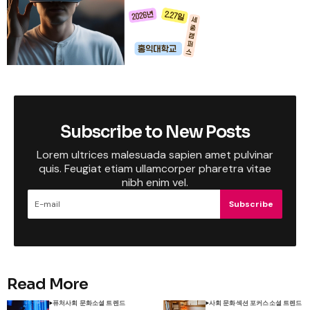
Subscribe to New Posts
Lorem ultrices malesuada sapien amet pulvinar
quis. Feugiat etiam ullamcorper pharetra vitae
nibh enim vel.
Subscribe
Read More
퓨처
사회 문화
소셜 트렌드
사회 문화
섹션 포커스
소셜 트렌드