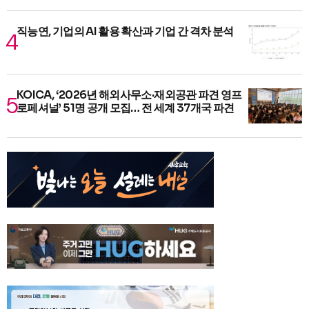
직능연, 기업의 AI 활용 확산과 기업 간 격차 분석
KOICA, ‘2026년 해외사무소·재외공관 파견 영프
로페셔널’ 51명 공개 모집… 전 세계 37개국 파견