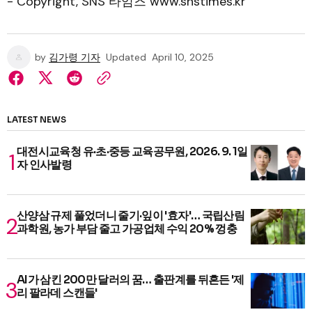
- Copyright, SNS 타임즈 www.snstimes.kr
by
김가령 기자
Updated
April 10, 2025
LATEST NEWS
대전시교육청 유·초·중등 교육공무원, 2026. 9. 1일
자 인사발령
산양삼 규제 풀었더니 줄기·잎이 '효자'… 국립산림
과학원, 농가 부담 줄고 가공업체 수익 20% 껑충
AI가 삼킨 200만 달러의 꿈… 출판계를 뒤흔든 '제
리 팔라데 스캔들'