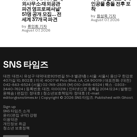
외사무소·재외공관
인공물 충돌 전후 포
파견 영프로페셔널’
착
51명 공개 모집… 전
by
원성욱 기자
세계 37개국 파견
August 07, 2026
by
류인희 기자
August 07, 2026
SNS 타임즈
대전: 대전시 유성구 대덕대로925번길 51-3 별관1층 | 서울: 서울시 용산구 한강로
40가길 10, B02호 | 미국: 4007 W Pico Blvd., LA, CA 90019 | 대표전화: (대전)
042-863-6524 (서울) 02-749-2835 (M) 010-3418-6524 | 팩스 : 0303-
3440-7624 | 등록번호: 대전, 아00218 | 인터넷신문 등록일 2014.12.24 | 발행인:
윤해솜 | 편집인: 정대호 | 청소년보호책임자: 정대호 | E-mail:
editor@snstimes.kr | Copyright © 2026
SNS 타임즈
. Published with
Ghost
.
Sign up
SNS 타임즈 소개
윤리(편집 규약) 강령
이용약관
개인정보 취급
청소년 보호정책