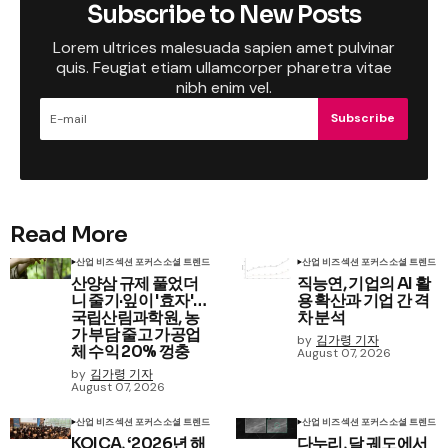
Subscribe to New Posts
Lorem ultrices malesuada sapien amet pulvinar
quis. Feugiat etiam ullamcorper pharetra vitae
nibh enim vel.
Subscribe
Read More
산업 비즈
섹션 포커스
소셜 트렌드
산업 비즈
섹션 포커스
소셜 트렌드
산양삼 규제 풀었더
직능연, 기업의 AI 활
니 줄기·잎이 '효자'…
용 확산과 기업 간 격
국립산림과학원, 농
차 분석
가 부담 줄고 가공업
by
김가령 기자
체 수익 20% 껑충
August 07, 2026
by
김가령 기자
August 07, 2026
산업 비즈
섹션 포커스
소셜 트렌드
산업 비즈
섹션 포커스
소셜 트렌드
KOICA, ‘2026년 해
다누리, 달 궤도에서