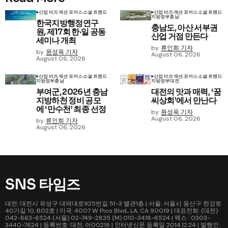
산업 비즈
섹션 포커스
소셜 트렌드
산업 비즈
섹션 포커스
소셜 트렌드
지방정부
충남
한국지방행정연구
충남도, 아산 서부권
원, 제17회 한·일 공동
산업 거점 만든다
세미나 개최
by
류인희 기자
by
원성욱 기자
August 06, 2026
August 06, 2026
산업 비즈
섹션 포커스
소셜 트렌드
산업 비즈
섹션 포커스
소셜 트렌드
지방정부
충남
지방정부
대전
부여군, 2026년 충남
대전의 맛과 매력, ‘꿈
지방하천 정비 공모
씨상회’에서 만난다
에 ‘만수천’ 최종 선정
by
원성욱 기자
August 06, 2026
by
류인희 기자
August 06, 2026
SNS 타임즈
대전: 대전시 유성구 대덕대로925번길 51-3 별관1층 | 서울: 서울시 용산구 한강로
40가길 10, B02호 | 미국: 4007 W Pico Blvd., LA, CA 90019 | 대표전화: (대전)
042-863-6524 (서울) 02-749-2835 (M) 010-3418-6524 | 팩스 : 0303-
3440-7624 | 등록번호: 대전, 아00218 | 인터넷신문 등록일 2014.12.24 | 발행인: