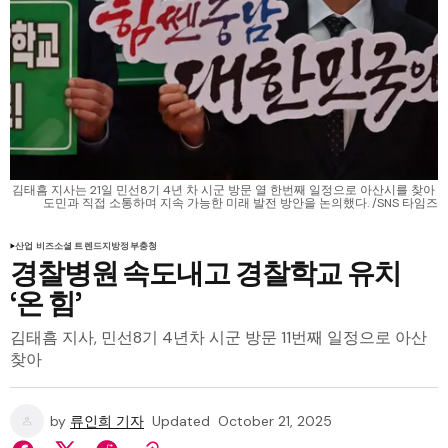
김태흠 지사는 21일 민선8기 4년 차 시군 방문 열 한번째 일정으로 아산시를 찾아 
도민과 직접 소통하며 지속 가능한 미래 발전 방안을 논의했다. /SNS 타임즈
산업 비즈
소셜 트렌드
지방정부
충청
경찰병원 속도내고 경찰학교 유치
‘온 힘’
김태흠 지사, 민선8기 4년차 시군 방문 11번째 일정으로 아산
찾아
by
류인희 기자
Updated
October 21, 2025