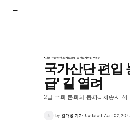
사회 문화
섹션 포커스
소셜 트렌드
지방정부
세종
국가산단 편입 
급' 길 열려
2일 국회 본회의 통과… 세종시 
by
김가령 기자
Updated
April 02, 202