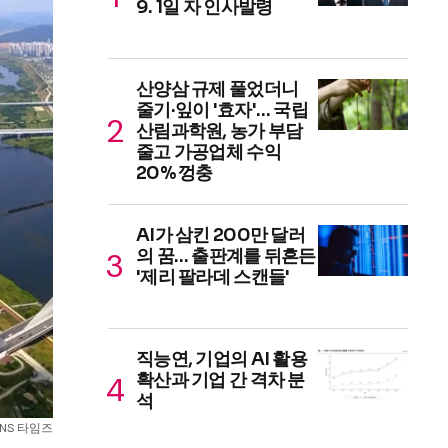
9. 1일 자 인사발령
산양삼 규제 풀었더니
줄기·잎이 '효자'… 국립
산림과학원, 농가 부담
줄고 가공업체 수익
20% 껑충
AI가 삼킨 200만 달러
의 꿈… 출판계를 뒤흔든
'제리 팔라데 스캔들'
직능연, 기업의 AI 활용
확산과 기업 간 격차 분
석
SNS 타임즈