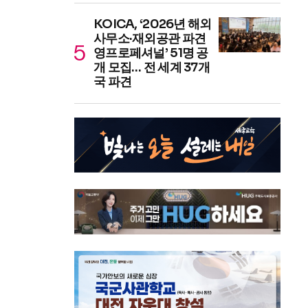
KOICA, ‘2026년 해외
사무소·재외공관 파견
영프로페셔널’ 51명 공
개 모집… 전 세계 37개
국 파견