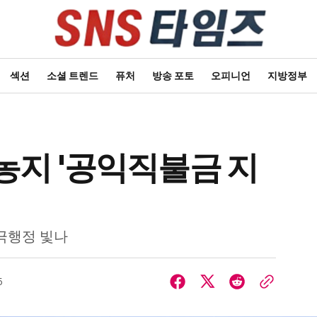
섹션
소셜 트렌드
퓨처
방송 포토
오피니언
지방정부
농지 '공익직불금 지
적극행정 빛나
5