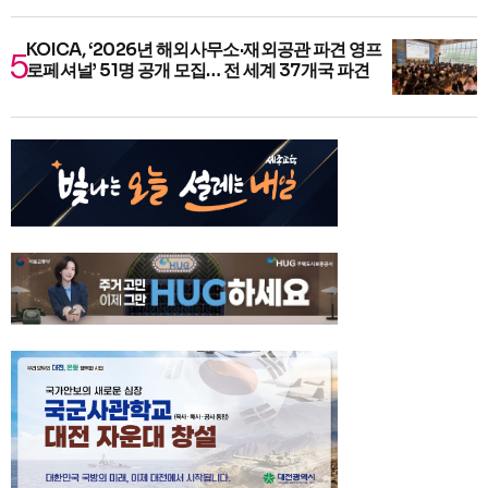
KOICA, ‘2026년 해외사무소·재외공관 파견 영프
로페셔널’ 51명 공개 모집… 전 세계 37개국 파견