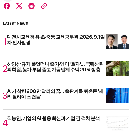
LATEST NEWS
대전시교육청 유·초·중등 교육공무원, 2026. 9. 1일
자 인사발령
산양삼 규제 풀었더니 줄기·잎이 '효자'… 국립산림
과학원, 농가 부담 줄고 가공업체 수익 20% 껑충
AI가 삼킨 200만 달러의 꿈… 출판계를 뒤흔든 '제
리 팔라데 스캔들'
직능연, 기업의 AI 활용 확산과 기업 간 격차 분석