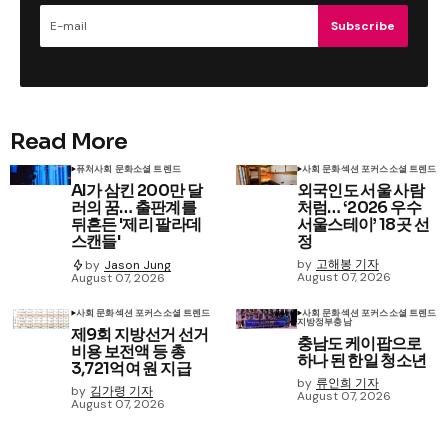
Subscribe
Read More
퓨처
사회 문화
소셜 트렌드
사회 문화
섹션 포커스
소셜 트렌드
AI가 삼킨 200만 달
외국인도 서울 사람
러의 꿈… 출판계를
처럼… ‘2026 우수
뒤흔든 '제리 팔라데
서울스테이’ 18곳 선
스캔들'
정
by
고해봉 기자
by
Jason Jung
August 07, 2026
August 07, 2026
사회 문화
섹션 포커스
소셜 트렌드
사회 문화
섹션 포커스
소셜 트렌드
지방정부
충남
제9회 지방선거 선거
충남도 케이팝으로
비용 보전액 등 총
하나 된 한일 청소년
3,721억여 원 지급
by
류인희 기자
by
김가령 기자
August 07, 2026
August 07, 2026