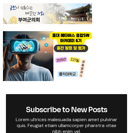
Subscribe to New Posts
Lorem ultrices malesuada sapien amet pulvinar
quis. Feugiat etiam ullamcorper pharetra vitae
nibh enim vel.