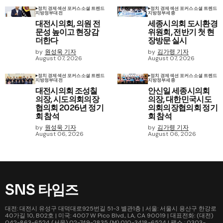
정치 경제
섹션 포커스
소셜 트렌드
정치 경제
섹션 포커스
소셜 트렌드
지방정부
대전
지방정부
세종
대전시의회, 의원 전
세종시의회 도시환경
문성 높이고 현장감
위원회, 전반기 첫 현
더한다
장방문 실시
by
원성욱 기자
by
김가령 기자
August 07, 2026
August 07, 2026
정치 경제
섹션 포커스
소셜 트렌드
정치 경제
섹션 포커스
소셜 트렌드
지방정부
대전
지방정부
세종
대전시의회 조성칠
안신일 세종시의회
의장, 시도의회의장
의장, 대한민국시도
협의회 2026년 정기
의회의장협의회 정기
회 참석
회 참석
by
원성욱 기자
by
김가령 기자
August 06, 2026
August 06, 2026
SNS 타임즈
대전: 대전시 유성구 대덕대로925번길 51-3 별관1층 | 서울: 서울시 용산구 한강로
40가길 10, B02호 | 미국: 4007 W Pico Blvd., LA, CA 90019 | 대표전화: (대전)
042-863-6524 (서울) 02-749-2835 (M) 010-3418-6524 | 팩스 : 0303-