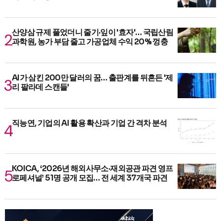
산양삼 규제 풀었더니 줄기·잎이 '효자'… 국립산림
과학원, 농가 부담 줄고 가공업체 수익 20% 껑충
AI가 삼킨 200만 달러의 꿈… 출판계를 뒤흔든 '제
리 팔라데 스캔들'
직능연, 기업의 AI 활용 확산과 기업 간 격차 분석
KOICA, ‘2026년 해외사무소·재외공관 파견 영프
로페셔널’ 51명 공개 모집… 전 세계 37개국 파견