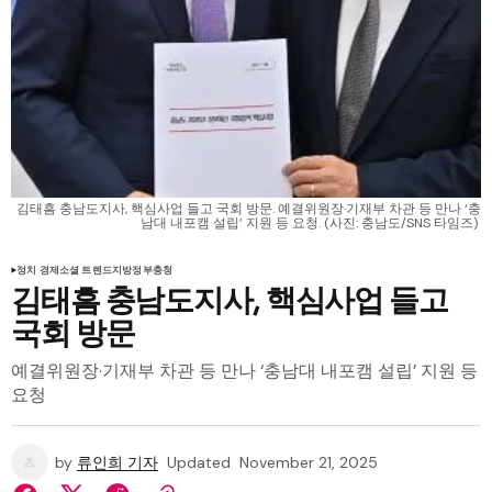
김태흠 충남도지사, 핵심사업 들고 국회 방문. 예결위원장·기재부 차관 등 만나 ‘충
남대 내포캠 설립’ 지원 등 요청. (사진: 충남도/SNS 타임즈) 
정치 경제
소셜 트렌드
지방정부
충청
김태흠 충남도지사, 핵심사업 들고
국회 방문
예결위원장·기재부 차관 등 만나 ‘충남대 내포캠 설립’ 지원 등
요청
by
류인희 기자
Updated
November 21, 2025