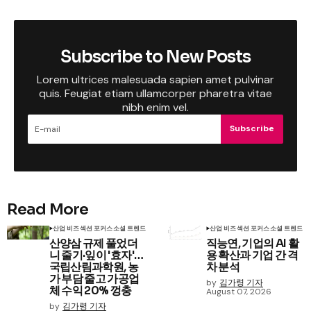
Subscribe to New Posts
Lorem ultrices malesuada sapien amet pulvinar
quis. Feugiat etiam ullamcorper pharetra vitae
nibh enim vel.
Subscribe
Read More
산업 비즈
섹션 포커스
소셜 트렌드
산업 비즈
섹션 포커스
소셜 트렌드
산양삼 규제 풀었더
직능연, 기업의 AI 활
니 줄기·잎이 '효자'…
용 확산과 기업 간 격
국립산림과학원, 농
차 분석
가 부담 줄고 가공업
by
김가령 기자
체 수익 20% 껑충
August 07, 2026
by
김가령 기자