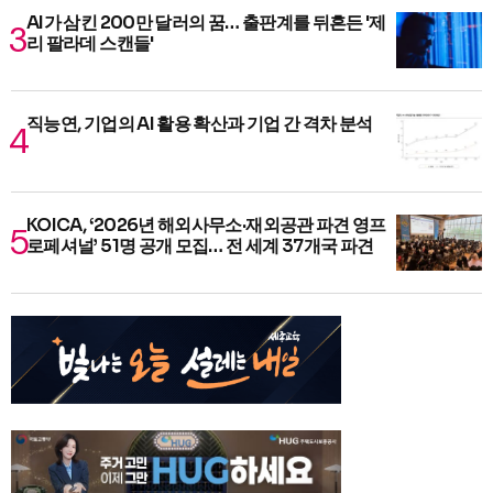
AI가 삼킨 200만 달러의 꿈… 출판계를 뒤흔든 '제
리 팔라데 스캔들'
직능연, 기업의 AI 활용 확산과 기업 간 격차 분석
KOICA, ‘2026년 해외사무소·재외공관 파견 영프
로페셔널’ 51명 공개 모집… 전 세계 37개국 파견