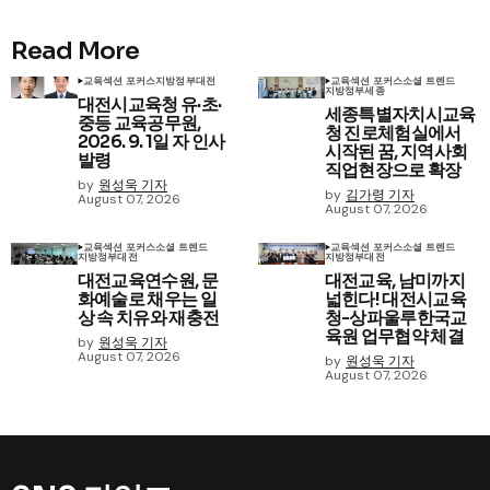
Read More
교육
섹션 포커스
지방정부
대전
교육
섹션 포커스
소셜 트렌드
지방정부
세종
대전시교육청 유·초·
세종특별자치시교육
중등 교육공무원,
청 진로체험실에서
2026. 9. 1일 자 인사
시작된 꿈, 지역사회
발령
직업현장으로 확장
by
원성욱 기자
by
김가령 기자
August 07, 2026
August 07, 2026
교육
섹션 포커스
소셜 트렌드
교육
섹션 포커스
소셜 트렌드
지방정부
대전
지방정부
대전
대전교육연수원, 문
대전교육, 남미까지
화예술로 채우는 일
넓힌다! 대전시교육
상 속 치유와 재충전
청-상파울루한국교
육원 업무협약 체결
by
원성욱 기자
August 07, 2026
by
원성욱 기자
August 07, 2026