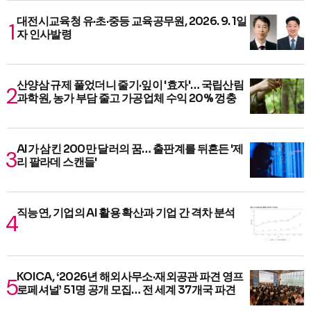
대전시교육청 유·초·중등 교육공무원, 2026. 9. 1일
자 인사발령
산양삼 규제 풀었더니 줄기·잎이 '효자'… 국립산림
과학원, 농가 부담 줄고 가공업체 수익 20% 껑충
AI가 삼킨 200만 달러의 꿈… 출판계를 뒤흔든 '제
리 팔라데 스캔들'
직능연, 기업의 AI 활용 확산과 기업 간 격차 분석
KOICA, ‘2026년 해외사무소·재외공관 파견 영프
로페셔널’ 51명 공개 모집… 전 세계 37개국 파견