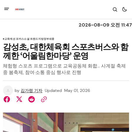
2026-08-09 오전 11:47
교육
섹션 포커스
소셜 트렌드
지방정부
세종
감성초, 대한체육회 스포츠버스와 함
께한 ‘어울림한마당’ 운영
체험형 스포츠 프로그램으로 교육공동체 화합... 사계절 축제
중 봄축제, 참여·소통 중심 행사로 진행
by
김가령 기자
Updated
May 01, 2026