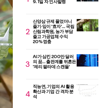
9. 1일 자 인사발령
산양삼 규제 풀었더니
줄기·잎이 '효자'… 국립
산림과학원, 농가 부담
줄고 가공업체 수익
20% 껑충
AI가 삼킨 200만 달러
의 꿈… 출판계를 뒤흔든
'제리 팔라데 스캔들'
직능연, 기업의 AI 활용
확산과 기업 간 격차 분
석