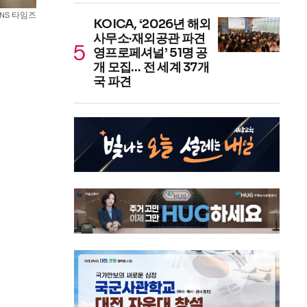
SNS 타임즈
KOICA, ‘2026년 해외
사무소·재외공관 파견
영프로페셔널’ 51명 공
개 모집… 전 세계 37개
국 파견