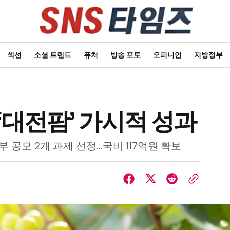
섹션
소셜 트렌드
퓨처
방송 포토
오피니언
지방정부
‘대전팜’ 가시적 성과
공모 2개 과제 선정…국비 117억원 확보