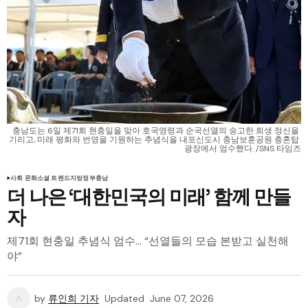
충남도는 6일 제71회 현충일을 맞아 호국영령과 순국선열의 숭고한 희생 정신을 
기리고, 미래 평화와 번영을 기원하는 추념식을 내포신도시 충남보훈공원 충혼탑 
광장에서 엄수했다. /SNS 타임즈
사회 문화
소셜 트렌드
지방정부
충남
더 나은 ‘대한민국의 미래’ 함께 만들
자
제71회 현충일 추념식 엄수… “선열들의 모습 본받고 실천해
야”
by
류인희 기자
Updated
June 07, 2026