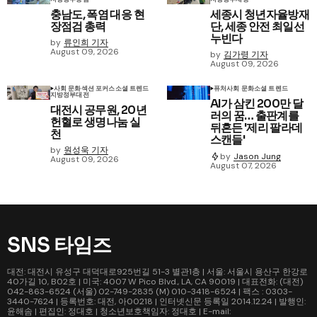
충남도, 폭염 대응 현
세종시 청년자율방재
장점검 총력
단, 세종 안전 최일선
누빈다
by
류인희 기자
August 09, 2026
by
김가령 기자
August 09, 2026
사회 문화
섹션 포커스
소셜 트렌드
퓨처
사회 문화
소셜 트렌드
지방정부
대전
AI가 삼킨 200만 달
대전시 공무원, 20년
러의 꿈… 출판계를
헌혈로 생명나눔 실
뒤흔든 '제리 팔라데
천
스캔들'
by
원성욱 기자
by
Jason Jung
August 09, 2026
August 07, 2026
SNS 타임즈
대전: 대전시 유성구 대덕대로925번길 51-3 별관1층 | 서울: 서울시 용산구 한강로
40가길 10, B02호 | 미국: 4007 W Pico Blvd., LA, CA 90019 | 대표전화: (대전)
042-863-6524 (서울) 02-749-2835 (M) 010-3418-6524 | 팩스 : 0303-
3440-7624 | 등록번호: 대전, 아00218 | 인터넷신문 등록일 2014.12.24 | 발행인:
윤해솜 | 편집인: 정대호 | 청소년보호책임자: 정대호 | E-mail: