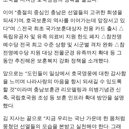
이어 “충절의 중심인 충남은 선열들의 고귀한 희생을
되새기며, 호국보훈의 역사를 이어가는데 앞장서고 있
다”며 △전국 최초 국가보훈대상자 전용 카드 출시 △
독립유공자 및 유족 의료비 지원 한도 폐지 △참전명
예수당 전국 최고 수준 상향 및 시군별 격차 완화 △참
전명예수당 지원 대상 전몰군경 유족까지 확대 등 그
동안 추진해온 보훈복지 강화 정책을 소개했다.
앞으로는 “도민들이 일상에서 호국영웅에 대한 감사함
을 느끼며 나라사랑의 마음을 항시 되새길 수 있도록
할 것”이라며 충남보훈관 리모델링과 의병기념관 신
축, 국립호국원 조성 등 보훈 인프라 확대 방안을 설명
했다.
김 지사는 끝으로 “지금 우리는 국난 가운데 한 몸처럼
뭉쳤던 선열들의 모습을 본받고 실천해야 한다. 그래