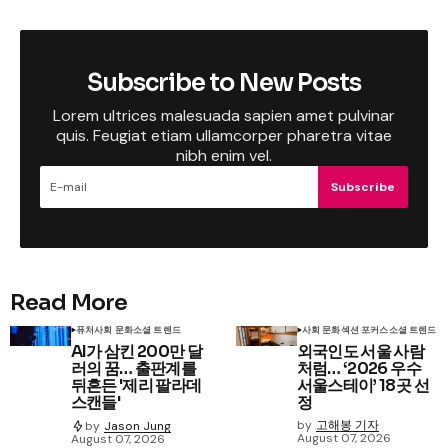
Subscribe to New Posts
Lorem ultrices malesuada sapien amet pulvinar
quis. Feugiat etiam ullamcorper pharetra vitae
nibh enim vel.
Subscribe
Read More
퓨처
사회 문화
소셜 트렌드
사회 문화
섹션 포커스
소셜 트렌드
AI가 삼킨 200만 달
외국인도 서울 사람
러의 꿈… 출판계를
처럼… ‘2026 우수
뒤흔든 '제리 팔라데
서울스테이’ 18곳 선
스캔들'
정
by
고해봉 기자
by
Jason Jung
August 07, 2026
August 07, 2026