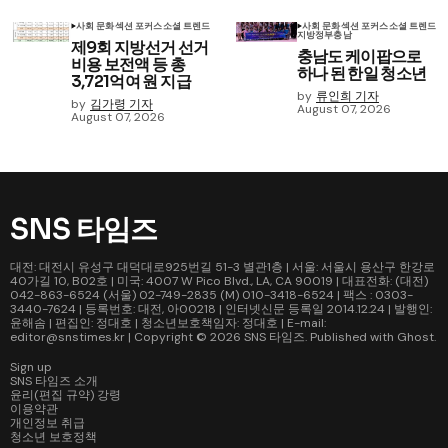
사회 문화
섹션 포커스
소셜 트렌드
사회 문화
섹션 포커스
소셜 트렌드
지방정부
충남
제9회 지방선거 선거
충남도 케이팝으로
비용 보전액 등 총
하나 된 한일 청소년
3,721억여 원 지급
by
류인희 기자
by
김가령 기자
August 07, 2026
August 07, 2026
SNS 타임즈
대전: 대전시 유성구 대덕대로925번길 51-3 별관1층 | 서울: 서울시 용산구 한강로
40가길 10, B02호 | 미국: 4007 W Pico Blvd., LA, CA 90019 | 대표전화: (대전)
042-863-6524 (서울) 02-749-2835 (M) 010-3418-6524 | 팩스 : 0303-
3440-7624 | 등록번호: 대전, 아00218 | 인터넷신문 등록일 2014.12.24 | 발행인:
윤해솜 | 편집인: 정대호 | 청소년보호책임자: 정대호 | E-mail:
editor@snstimes.kr | Copyright © 2026
SNS 타임즈
. Published with
Ghost
.
Sign up
SNS 타임즈 소개
윤리(편집 규약) 강령
이용약관
개인정보 취급
청소년 보호정책