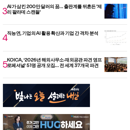
AI가 삼킨 200만 달러의 꿈… 출판계를 뒤흔든 '제
리 팔라데 스캔들'
직능연, 기업의 AI 활용 확산과 기업 간 격차 분석
KOICA, ‘2026년 해외사무소·재외공관 파견 영프
로페셔널’ 51명 공개 모집… 전 세계 37개국 파견