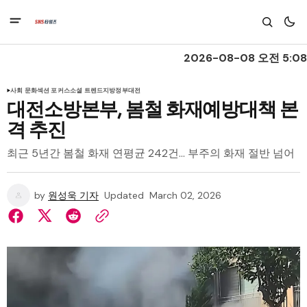
2026-08-08 오전 5:08
사회 문화
섹션 포커스
소셜 트렌드
지방정부
대전
대전소방본부, 봄철 화재예방대책 본
격 추진
최근 5년간 봄철 화재 연평균 242건… 부주의 화재 절반 넘어
by
원성욱 기자
Updated
March 02, 2026