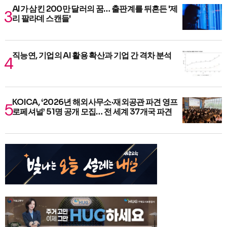
AI가 삼킨 200만 달러의 꿈… 출판계를 뒤흔든 '제
리 팔라데 스캔들'
직능연, 기업의 AI 활용 확산과 기업 간 격차 분석
KOICA, ‘2026년 해외사무소·재외공관 파견 영프
로페셔널’ 51명 공개 모집… 전 세계 37개국 파견