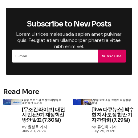
Subscribe to New Posts
Lorem ultrices malesuada sapien amet pulvinar
quis. Feugiat etiam ullamcorper pharetra vitae
nibh enim vel.
Subscribe
Read More
방송 포토
소셜 트렌드
지방정부
방송 포토
소셜 트렌드
지방정부
대전
섹션 포커스
충남
[무조건 라이브] 대전
[live 다큐뉴스] 박수
시 민선9기 재정혁신
현 지사 도정 현안 기
방안 발표 (7.30일)
자 간담회 (7.29일)
by
원성욱 기자
by
류인희 기자
July 30, 2026
July 29, 2026