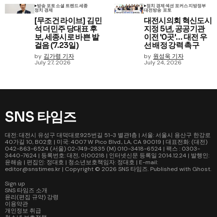
방송 포토
소셜 트렌드
세종
정치 경제
섹션 포커스
지방정부
정치 경제
대전
방송 포토
[무조건 라이브] 김민
대전시의회 혁신도시
석 더민주 당대표 후
지정 5년, 공공기관
보, 세종시로 바쁜 발
이전 '0곳'… 대전 우
걸음 (7.23일)
선 배정 강력 촉구
by
김가령 기자
by
원성욱 기자
July 27, 2026
July 24, 2026
SNS 타임즈
대전: 대전시 유성구 대덕대로925번길 51-3 별관1층 | 서울: 서울시 용산구 한강로
40가길 10, B02호 | 미국: 4007 W Pico Blvd., LA, CA 90019 | 대표전화: (대전)
042-863-6524 (서울) 02-749-2835 (M) 010-3418-6524 | 팩스 : 0303-
3440-7624 | 등록번호: 대전, 아00218 | 인터넷신문 등록일 2014.12.24 | 발행인:
윤해솜 | 편집인: 정대호 | 청소년보호책임자: 정대호 | E-mail:
editor@snstimes.kr | Copyright © 2026
SNS 타임즈
. Published with
Ghost
.
Sign up
SNS 타임즈 소개
윤리(편집 규약) 강령
이용약관
개인정보 취급