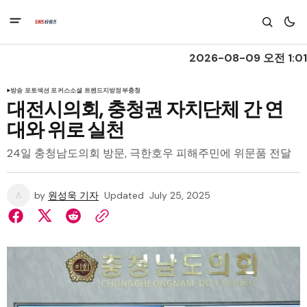
2026-08-09 오전 1:01
방송 포토
섹션 포커스
소셜 트렌드
지방정부
충청
대전시의회, 충청권 자치단체 간 연
대와 위로 실천
24일 충청남도의회 방문, 극한호우 피해주민에 위문품 전달
by
원성욱 기자
Updated
July 25, 2025