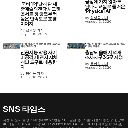
공장에 가지 않아도
‘국비 1억’날개 단 세
된다… 교실로 들어온
종예술의전당 시크릿
‘Physical AI’
콘서트 첫 공연부터
by
원성욱 기자
높은 만족도로 호평
August 10, 2026
이어져
by
김가령 기자
August 10, 2026
산업 비즈
섹션 포커스
소셜 트렌드
산업 비즈
섹션 포커스
소셜 트렌드
지방정부
대전
지방정부
충남
인공지능 악용 사이
충남도 올해 지적재
버공격, 대전시 자체
조사지구 35곳 지정
개발 도구로 대응한
by
류인희 기자
다
August 10, 2026
by
원성욱 기자
August 10, 2026
SNS 타임즈
대전: 대전시 유성구 대덕대로925번길 51-3 별관1층 | 서울: 서울시 용산구 한강로
40가길 10, B02호 | 미국: 4007 W Pico Blvd., LA, CA 90019 | 대표전화: (대전)