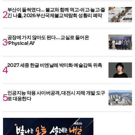
부산이 들썩였다… 불교와 함께 먹고·쉬고·놀고·즐
긴 나흘, 2026부산국제불교박람회 성황리 폐막
공장에 가지 않아도 된다… 교실로 들어온
‘Physical AI’
2027 세종 한글 비엔날레 박미화 예술감독 위촉
인공지능 악용 사이버공격, 대전시 자체 개발 도구
로 대응한다