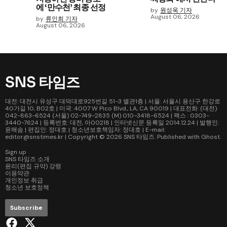
에 ‘만수천’ 최종 선정
by
원성욱 기자
August 06, 2026
by
류인희 기자
August 06, 2026
SNS 타임즈
대전: 대전시 유성구 대덕대로925번길 51-3 별관1층 | 서울: 서울시 용산구 한강로
40가길 10, B02호 | 미국: 4007 W Pico Blvd., LA, CA 90019 | 대표전화: (대전)
042-863-6524 (서울) 02-749-2835 (M) 010-3418-6524 | 팩스 : 0303-
3440-7624 | 등록번호: 대전, 아00218 | 인터넷신문 등록일 2014.12.24 | 발행인:
윤해솜 | 편집인: 정대호 | 청소년보호책임자: 정대호 | E-mail:
editor@snstimes.kr | Copyright © 2026
SNS 타임즈
. Published with
Ghost
.
Sign up
SNS 타임즈 소개
윤리(편집 규약) 강령
이용약관
개인정보 취급
청소년 보호정책
Subscribe