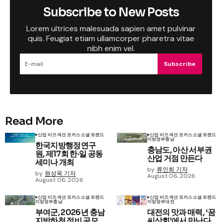
Subscribe to New Posts
Lorem ultrices malesuada sapien amet pulvinar
quis. Feugiat etiam ullamcorper pharetra vitae
nibh enim vel.
Subscribe
Read More
산업 비즈
섹션 포커스
소셜 트렌드
산업 비즈
섹션 포커스
소셜 트렌드
지방정부
충남
한국지방행정연구
충남도, 아산 서부권
원, 제17회 한·일 공동
산업 거점 만든다
세미나 개최
by
류인희 기자
by
원성욱 기자
August 06, 2026
August 06, 2026
산업 비즈
섹션 포커스
소셜 트렌드
산업 비즈
섹션 포커스
소셜 트렌드
지방정부
충남
지방정부
대전
부여군, 2026년 충남
대전의 맛과 매력, ‘꿈
지방하천 정비 공모
씨상회’에서 만난다