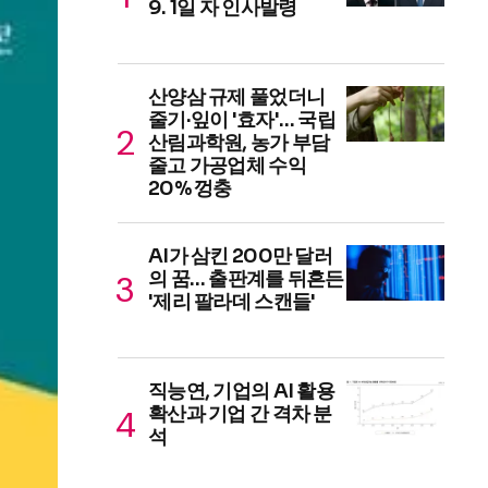
9. 1일 자 인사발령
산양삼 규제 풀었더니
줄기·잎이 '효자'… 국립
산림과학원, 농가 부담
줄고 가공업체 수익
20% 껑충
AI가 삼킨 200만 달러
의 꿈… 출판계를 뒤흔든
'제리 팔라데 스캔들'
직능연, 기업의 AI 활용
확산과 기업 간 격차 분
석