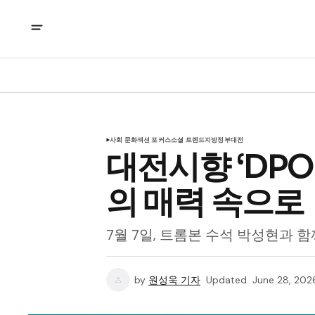
사회 문화
섹션 포커스
소셜 트렌드
지방정부
대전
대전시향 ‘DPO
의 매력 속으로
7월 7일, 트롬본 수석 박성현과 
by
원성욱 기자
Updated
June 28, 202