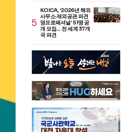
KOICA, ‘2026년 해외
사무소·재외공관 파견
영프로페셔널’ 51명 공
개 모집… 전 세계 37개
국 파견