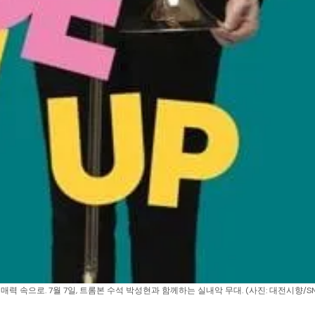
 매력 속으로. 7월 7일, 트롬본 수석 박성현과 함께하는 실내악 무대. (사진: 대전시향/S