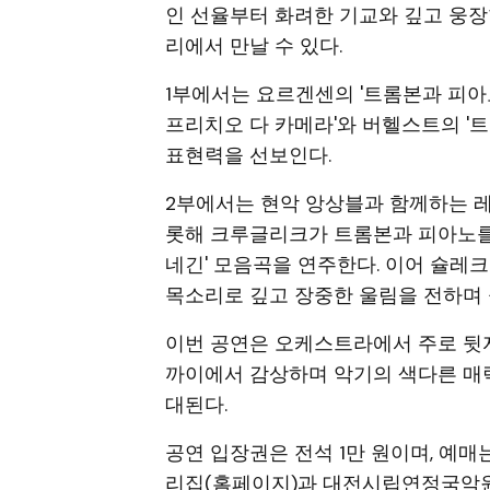
인 선율부터 화려한 기교와 깊고 웅장
리에서 만날 수 있다.
1부에서는 요르겐센의 '트롬본과 피아노
프리치오 다 카메라'와 버헬스트의 '
표현력을 선보인다.
2부에서는 현악 앙상블과 함께하는 레
롯해 크루글리크가 트롬본과 피아노를
네긴' 모음곡을 연주한다. 이어 슐레
목소리로 깊고 장중한 울림을 전하며 
이번 공연은 오케스트라에서 주로 뒷
까이에서 감상하며 악기의 색다른 매력
대된다.
공연 입장권은 전석 1만 원이며, 예
리집(홈페이지)과 대전시립연정국악원