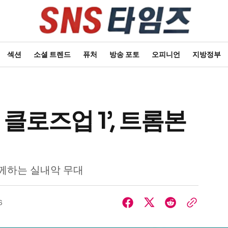
섹션
소셜 트렌드
퓨처
방송 포토
오피니언
지방정부
 클로즈업 1’, 트롬본
함께하는 실내악 무대
6