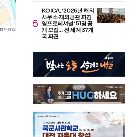
KOICA, ‘2026년 해외
사무소·재외공관 파견
영프로페셔널’ 51명 공
개 모집… 전 세계 37개
S 타임즈)
국 파견