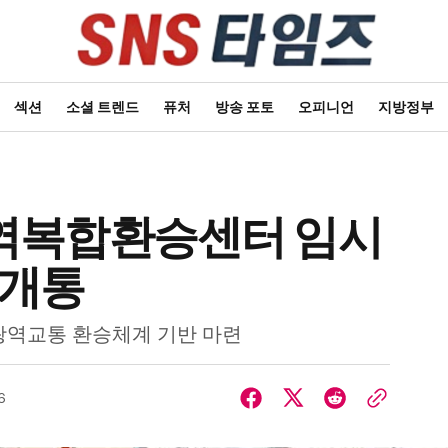
섹션
소셜 트렌드
퓨처
방송 포토
오피니언
지방정부
역복합환승센터 임시
 개통
광역교통 환승체계 기반 마련
6