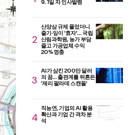
9. 1일 자 인사발령
산양삼 규제 풀었더니
줄기·잎이 '효자'… 국립
산림과학원, 농가 부담
줄고 가공업체 수익
20% 껑충
AI가 삼킨 200만 달러
의 꿈… 출판계를 뒤흔든
'제리 팔라데 스캔들'
직능연, 기업의 AI 활용
확산과 기업 간 격차 분
석