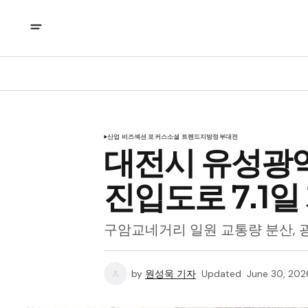
산업 비즈
섹션 포커스
소셜 트렌드
지방정부
대전
대전시 유성광
진입도로 7.1일
구암교네거리 일원 교통량 분산, 
by
원성욱 기자
Updated
June 30, 202