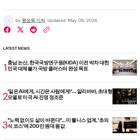
by
원성욱 기자
Updated
May 08, 2026
LATEST NEWS
충남 논산, 한국국방연구원(KIDA) 이전 박차 대한
민국 대체불가 국방 클러스터 완성 목표
'일은 AI에게, 시간은 사람에게!'… 알리바바, 초대형
모델로 미국 AI 진영 정조준
"노력 없이도 삶이 바뀐다"…미 웰니스 업계, '초의
식 코스'에 200만 원대 몸값