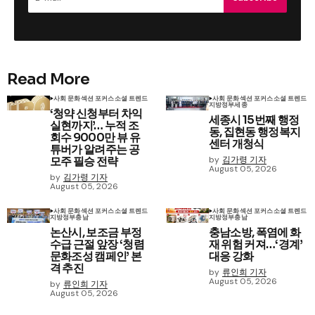
Read More
사회 문화
섹션 포커스
소셜 트렌드
사회 문화
섹션 포커스
소셜 트렌드
지방정부
세종
‘청약 신청부터 차익
세종시 15번째 행정
실현까지’… 누적 조
동, 집현동 행정복지
회수 9000만 뷰 유
센터 개청식
튜버가 알려주는 공
모주 필승 전략
by
김가령 기자
August 05, 2026
by
김가령 기자
August 05, 2026
사회 문화
섹션 포커스
소셜 트렌드
사회 문화
섹션 포커스
소셜 트렌드
지방정부
충남
지방정부
충남
논산시, 보조금 부정
충남소방, 폭염에 화
수급 근절 앞장 ‘청렴
재 위험 커져…‘경계’
문화조성 캠페인’ 본
대응 강화
격 추진
by
류인희 기자
August 05, 2026
by
류인희 기자
August 05, 2026