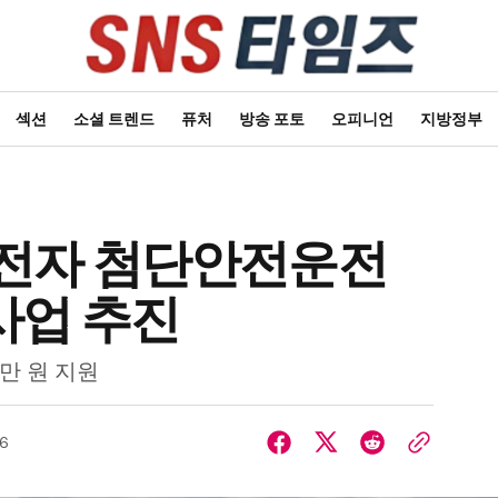
섹션
소셜 트렌드
퓨처
방송 포토
오피니언
지방정부
운전자 첨단안전운전
사업 추진
만 원 지원
26