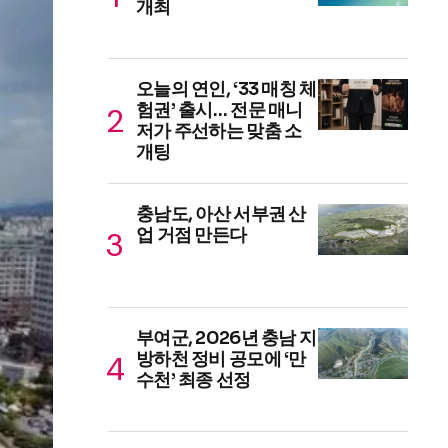
개최
오늘의 연인, ‘33 매칭 체
험권’ 출시… 전문 매니
저가 주선하는 맞춤 소
개팅
충남도, 아산 서부권 산
업 거점 만든다
부여군, 2026년 충남 지
방하천 정비 공모에 ‘만
수천’ 최종 선정