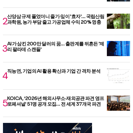
산양삼 규제 풀었더니 줄기·잎이 '효자'… 국립산림
과학원, 농가 부담 줄고 가공업체 수익 20% 껑충
AI가 삼킨 200만 달러의 꿈… 출판계를 뒤흔든 '제
리 팔라데 스캔들'
직능연, 기업의 AI 활용 확산과 기업 간 격차 분석
KOICA, ‘2026년 해외사무소·재외공관 파견 영프
로페셔널’ 51명 공개 모집… 전 세계 37개국 파견