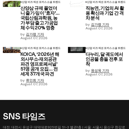
산업 비즈
섹션 포커스
소셜 트렌드
산업 비즈
섹션 포커스
소셜 트렌드
산양삼 규제 풀었더
직능연, 기업의 AI 활
니 줄기·잎이 '효자'…
용 확산과 기업 간 격
국립산림과학원, 농
차 분석
가 부담 줄고 가공업
by
김가령 기자
체 수익 20% 껑충
August 07, 2026
by
김가령 기자
August 07, 2026
산업 비즈
섹션 포커스
소셜 트렌드
산업 비즈
섹션 포커스
소셜 트렌드
KOICA, ‘2026년 해
다누리, 달 궤도에서
외사무소·재외공관
인공물 충돌 전후 포
파견 영프로페셔널’
착
51명 공개 모집… 전
by
원성욱 기자
세계 37개국 파견
August 07, 2026
by
류인희 기자
August 07, 2026
SNS 타임즈
대전: 대전시 유성구 대덕대로925번길 51-3 별관1층 | 서울: 서울시 용산구 한강로