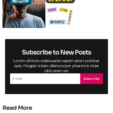
Subscribe to New Posts
Lorem ultrices malesuada sapien amet pulvinar
quis. Feugiat etiam ullamcorper pharetra vitae
nibh enim vel.
Subscribe
Read More