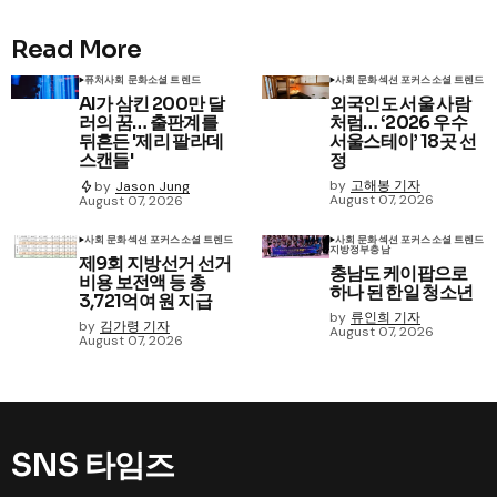
Read More
퓨처
사회 문화
소셜 트렌드
사회 문화
섹션 포커스
소셜 트렌드
AI가 삼킨 200만 달
외국인도 서울 사람
러의 꿈… 출판계를
처럼… ‘2026 우수
뒤흔든 '제리 팔라데
서울스테이’ 18곳 선
스캔들'
정
by
고해봉 기자
by
Jason Jung
August 07, 2026
August 07, 2026
사회 문화
섹션 포커스
소셜 트렌드
사회 문화
섹션 포커스
소셜 트렌드
지방정부
충남
제9회 지방선거 선거
충남도 케이팝으로
비용 보전액 등 총
하나 된 한일 청소년
3,721억여 원 지급
by
류인희 기자
by
김가령 기자
August 07, 2026
August 07, 2026
SNS 타임즈