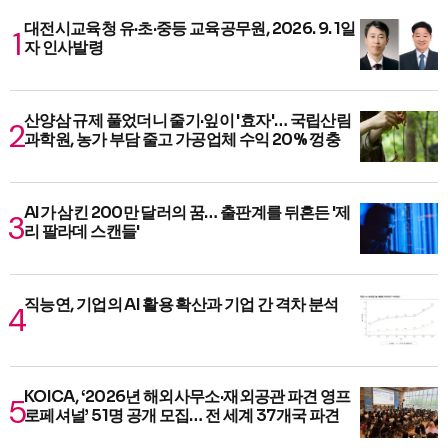
대전시교육청 유·초·중등 교육공무원, 2026. 9. 1일
자 인사발령
산양삼 규제 풀었더니 줄기·잎이 '효자'… 국립산림
과학원, 농가 부담 줄고 가공업체 수익 20% 껑충
AI가 삼킨 200만 달러의 꿈… 출판계를 뒤흔든 '제
리 팔라데 스캔들'
직능연, 기업의 AI 활용 확산과 기업 간 격차 분석
KOICA, ‘2026년 해외사무소·재외공관 파견 영프
로페셔널’ 51명 공개 모집… 전 세계 37개국 파견