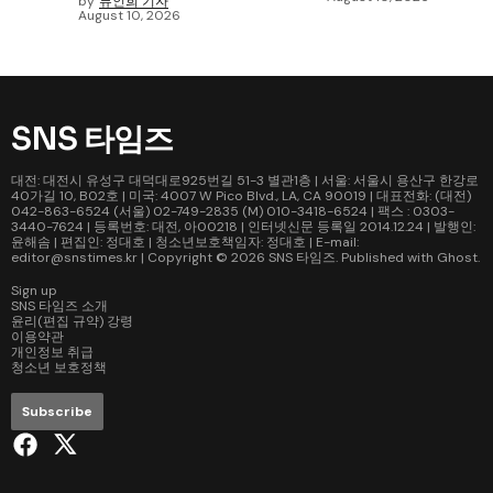
by
류인희 기자
August 10, 2026
SNS 타임즈
대전: 대전시 유성구 대덕대로925번길 51-3 별관1층 | 서울: 서울시 용산구 한강로
40가길 10, B02호 | 미국: 4007 W Pico Blvd., LA, CA 90019 | 대표전화: (대전)
042-863-6524 (서울) 02-749-2835 (M) 010-3418-6524 | 팩스 : 0303-
3440-7624 | 등록번호: 대전, 아00218 | 인터넷신문 등록일 2014.12.24 | 발행인:
윤해솜 | 편집인: 정대호 | 청소년보호책임자: 정대호 | E-mail:
editor@snstimes.kr | Copyright © 2026
SNS 타임즈
. Published with
Ghost
.
Sign up
SNS 타임즈 소개
윤리(편집 규약) 강령
이용약관
개인정보 취급
청소년 보호정책
Subscribe