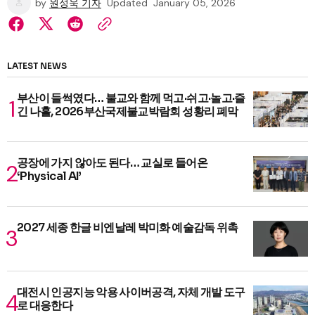
by
원성욱 기자
Updated
January 05, 2026
LATEST NEWS
부산이 들썩였다… 불교와 함께 먹고·쉬고·놀고·즐
긴 나흘, 2026부산국제불교박람회 성황리 폐막
공장에 가지 않아도 된다… 교실로 들어온
‘Physical AI’
2027 세종 한글 비엔날레 박미화 예술감독 위촉
대전시 인공지능 악용 사이버공격, 자체 개발 도구
로 대응한다