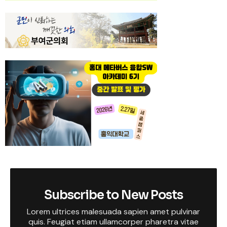
Subscribe to New Posts
Lorem ultrices malesuada sapien amet pulvinar
quis. Feugiat etiam ullamcorper pharetra vitae