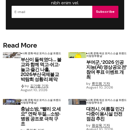
nibh enim vel.
Subscribe
Read More
사회 문화
섹션 포커스
소셜 트렌드
사회 문화
섹션 포커스
소셜 트렌드
지방정부
충남
부산이 들썩였다… 불
부여군, ‘2026 인공
교와 함께 먹고·쉬고·
지능(AI) 영상공모전’
놀고·즐긴 나흘,
참여 투표 이벤트 개
2026부산국제불교
최
박람회 성황리 폐막
by
류인희 기자
by
김가령 기자
August 10, 2026
August 10, 2026
사회 문화
섹션 포커스
소셜 트렌드
사회 문화
섹션 포커스
소셜 트렌드
지방정부
충남
지방정부
대전
충남소방, “빨리 오세
대전시, 여름철 민간
요” 연락 두절…소방·
다중이용시설 안전
병원 공조로 극적 구
점검 추진
조
by
원성욱 기자
August 10, 2026